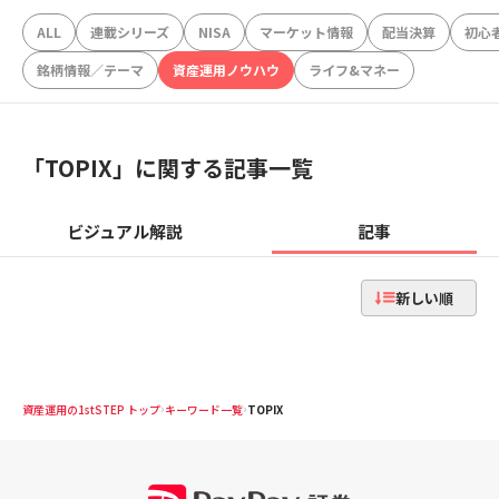
ALL
連載シリーズ
NISA
マーケット情報
配当決算
初心
銘柄情報／テーマ
資産運用ノウハウ
ライフ&マネー
「
TOPIX
」に関する記事一覧
ビジュアル解説
記事
新しい順
資産運用の1stSTEP トップ
キーワード一覧
TOPIX