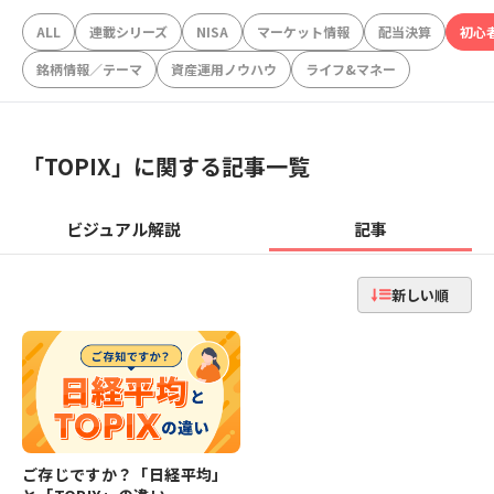
ALL
連載シリーズ
NISA
マーケット情報
配当決算
初心
銘柄情報／テーマ
資産運用ノウハウ
ライフ&マネー
「
TOPIX
」に関する記事一覧
ビジュアル解説
記事
新しい順
ご存じですか？「日経平均」