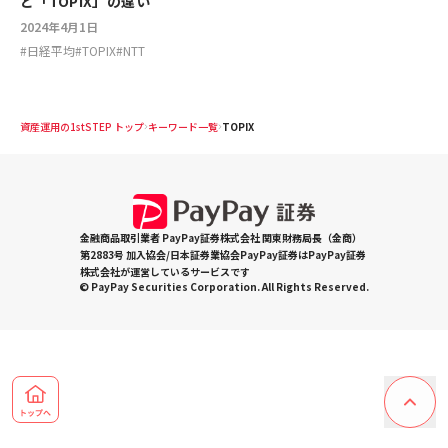
と「TOPIX」の違い
2024年4月1日
#
日経平均
#
TOPIX
#
NTT
資産運用の1stSTEP トップ
キーワード一覧
TOPIX
金融商品取引業者 PayPay証券株式会社 関東財務局長（金商）
第2883号 加入協会/日本証券業協会PayPay証券はPayPay証券
株式会社が運営しているサービスです
© PayPay Securities Corporation. All Rights Reserved.