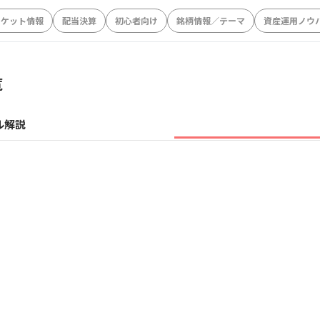
ーケット情報
配当決算
初心者向け
銘柄情報／テーマ
資産運用ノウ
覧
ル解説