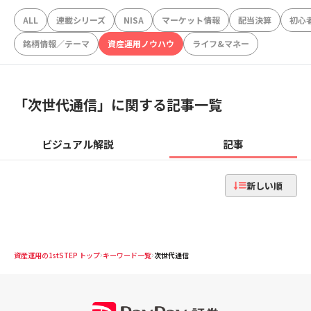
ALL
連載シリーズ
NISA
マーケット情報
配当決算
初心
銘柄情報／テーマ
資産運用ノウハウ
ライフ&マネー
「
次世代通信
」に関する記事一覧
ビジュアル解説
記事
新しい順
資産運用の1stSTEP トップ
キーワード一覧
次世代通信