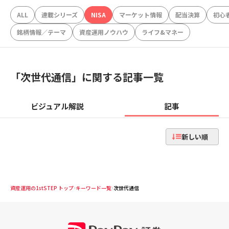
ALL
連載シリーズ
NISA
マーケット情報
配当決算
初心
銘柄情報／テーマ
資産運用ノウハウ
ライフ&マネー
「
次世代通信
」に関する記事一覧
ビジュアル解説
記事
新しい順
資産運用の1stSTEP トップ
キーワード一覧
次世代通信