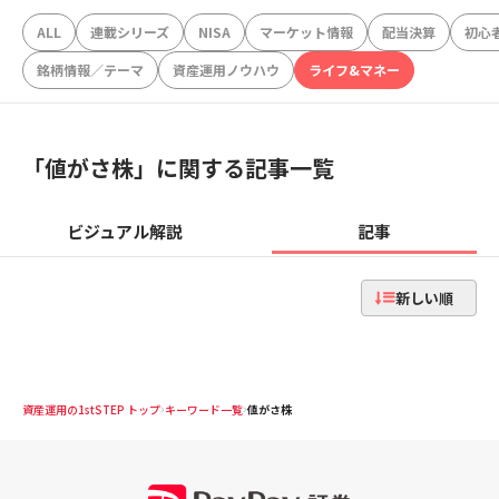
ALL
連載シリーズ
NISA
マーケット情報
配当決算
初心
銘柄情報／テーマ
資産運用ノウハウ
ライフ&マネー
「
値がさ株
」に関する記事一覧
ビジュアル解説
記事
新しい順
資産運用の1stSTEP トップ
キーワード一覧
値がさ株