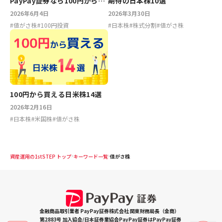
PayPay証券なら100円から買
期待の日本株10選
える
2026年6月4日
2026年3月30日
#
値がさ株
#
100円投資
#
日本株
#
株式分割
#
値がさ株
100円から買える日米株14選
2026年2月16日
#
日本株
#
米国株
#
値がさ株
資産運用の1stSTEP トップ
キーワード一覧
値がさ株
金融商品取引業者 PayPay証券株式会社 関東財務局長（金商）
第2883号 加入協会/日本証券業協会PayPay証券はPayPay証券