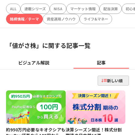
ALL
連載シリーズ
NISA
マーケット情報
配当決算
初心
銘柄情報／テーマ
資産運用ノウハウ
ライフ&マネー
「
値がさ株
」に関する記事一覧
ビジュアル解説
記事
新しい順
約950万円必要なキオクシアも
決算シーズン間近！株式分割