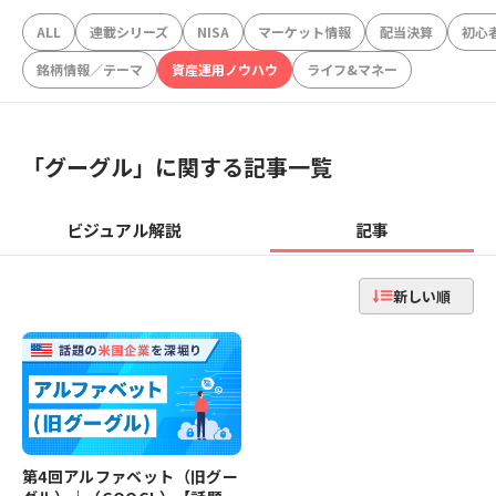
ALL
連載シリーズ
NISA
マーケット情報
配当決算
初心
銘柄情報／テーマ
資産運用ノウハウ
ライフ&マネー
「
グーグル
」に関する記事一覧
ビジュアル解説
記事
新しい順
第4回アルファベット（旧グー