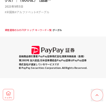
グル）｜（GOOGL）【話題の
米国企業を深堀り】
2023年9月5日
#
米国株
#
アルファベット
#
グーグル
資産運用の1stSTEP トップ
キーワード一覧
グーグル
金融商品取引業者 PayPay証券株式会社 関東財務局長（金商）
第2883号 加入協会/日本証券業協会PayPay証券はPayPay証券
株式会社が運営しているサービスです
© PayPay Securities Corporation. All Rights Reserved.