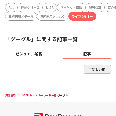
ALL
連載シリーズ
NISA
マーケット情報
配当決算
初心
銘柄情報／テーマ
資産運用ノウハウ
ライフ&マネー
「
グーグル
」に関する記事一覧
ビジュアル解説
記事
新しい順
資産運用の1stSTEP トップ
キーワード一覧
グーグル