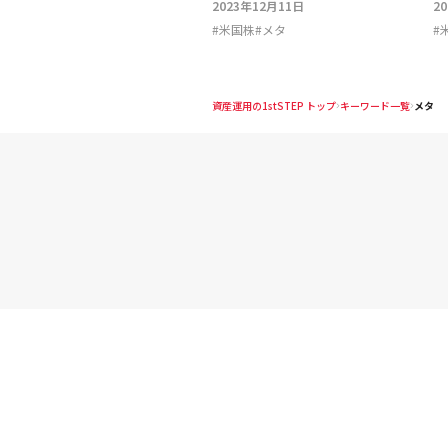
2023年12月11日
2
#
米国株
#
メタ
#
資産運用の1stSTEP トップ
キーワード一覧
メタ