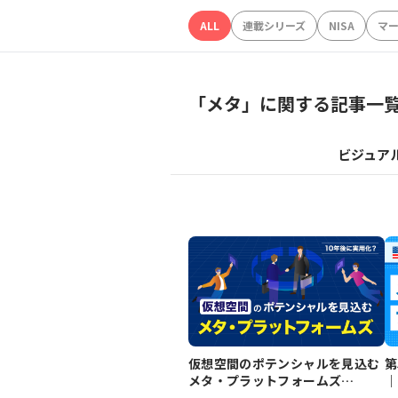
ALL
連載シリーズ
NISA
マ
「
メタ
」に関する記事一
ビジュア
仮想空間のポテンシャルを見込む
第
メタ・プラットフォームズ
｜
（META）
り