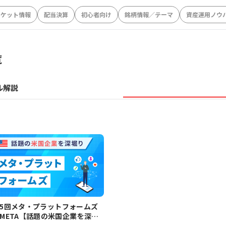
ーケット情報
配当決算
初心者向け
銘柄情報／テーマ
資産運用ノウ
覧
ル解説
5回メタ・プラットフォームズ
META【話題の米国企業を深堀
】