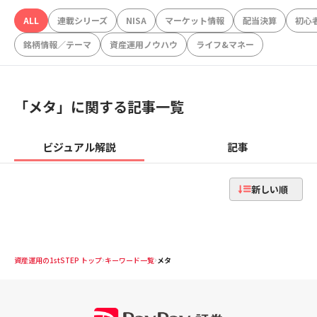
ALL
連載シリーズ
NISA
マーケット情報
配当決算
初心
銘柄情報／テーマ
資産運用ノウハウ
ライフ&マネー
「
メタ
」に関する記事一覧
ビジュアル解説
記事
新しい順
資産運用の1stSTEP トップ
キーワード一覧
メタ