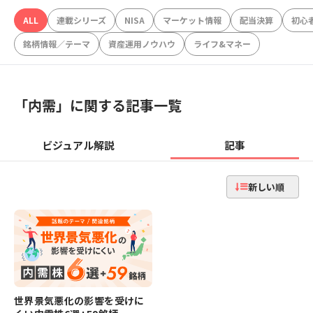
ALL
連載シリーズ
NISA
マーケット情報
配当決算
初心
銘柄情報／テーマ
資産運用ノウハウ
ライフ&マネー
「
内需
」に関する記事一覧
ビジュアル解説
記事
新しい順
世界景気悪化の影響を受けに