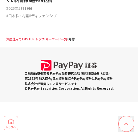
くい内需株6選+59銘柄
2025年5月19日
#
日本株
#
内需
#
ディフェンシブ
資産運用の1stSTEP トップ
キーワード一覧
内需
金融商品取引業者 PayPay証券株式会社 関東財務局長（金商）
第2883号 加入協会/日本証券業協会PayPay証券はPayPay証券
株式会社が運営しているサービスです
© PayPay Securities Corporation. All Rights Reserved.