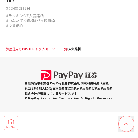
10！
2024年2月7日
#
ランキング
#
人気銘柄
#
つみたて投資枠
#
成長投資枠
#
投資信託
資産運用の1stSTEP トップ
キーワード一覧
人気銘柄
金融商品取引業者 PayPay証券株式会社 関東財務局長（金商）
第2883号 加入協会/日本証券業協会PayPay証券はPayPay証券
株式会社が運営しているサービスです
© PayPay Securities Corporation. All Rights Reserved.