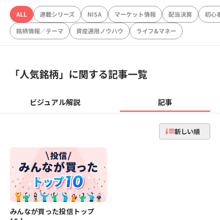
ALL
連載シリーズ
NISA
マーケット情報
配当決算
初心
銘柄情報／テーマ
資産運用ノウハウ
ライフ&マネー
「
人気銘柄
」に関する記事一覧
ビジュアル解説
記事
新しい順
みんなが買った投信トップ