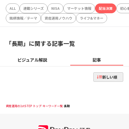
ALL
連載シリーズ
NISA
マーケット情報
配当決算
初心
銘柄情報／テーマ
資産運用ノウハウ
ライフ&マネー
「
長期
」に関する記事一覧
ビジュアル解説
記事
新しい順
資産運用の1stSTEP トップ
キーワード一覧
長期