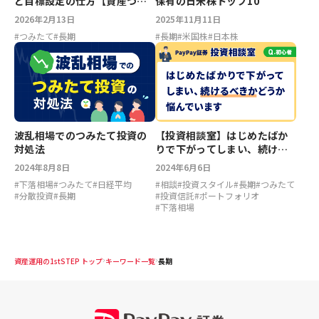
と目標設定の仕方【資産づく
保有の日米株トップ10
りステップアップ】
2026年2月13日
2025年11月11日
#
つみたて
#
長期
#
長期
#
米国株
#
日本株
波乱相場でのつみたて投資の
【投資相談室】はじめたばか
対処法
りで下がってしまい、続ける
べきかどうか悩んでいます
2024年8月8日
2024年6月6日
#
下落相場
#
つみたて
#
日経平均
#
相談
#
投資スタイル
#
長期
#
つみたて
#
分散投資
#
長期
#
投資信託
#
ポートフォリオ
#
下落相場
資産運用の1stSTEP トップ
キーワード一覧
長期