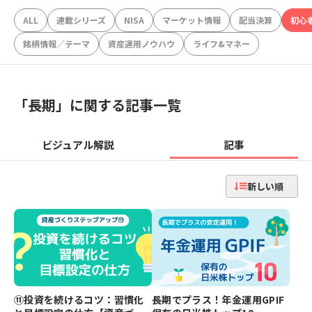
ALL
連載シリーズ
NISA
マーケット情報
配当決算
初心
銘柄情報／テーマ
資産運用ノウハウ
ライフ&マネー
「
長期
」に関する記事一覧
ビジュアル解説
記事
新しい順
⑪投資を続けるコツ：習慣化
長期でプラス！年金運用GPIF