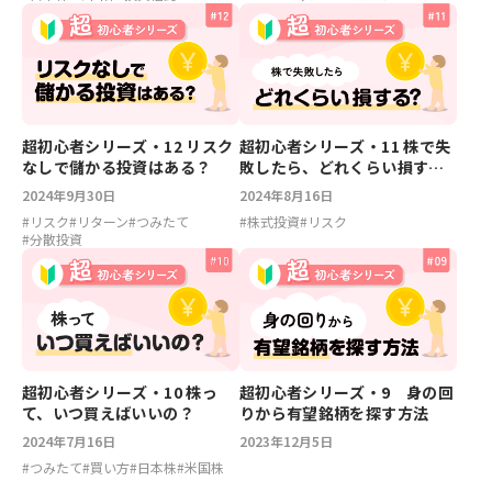
超初心者シリーズ・12 リスク
超初心者シリーズ・11 株で失
なしで儲かる投資はある？
敗したら、どれくらい損す
る？
2024年9月30日
2024年8月16日
#
リスク
#
リターン
#
つみたて
#
株式投資
#
リスク
#
分散投資
超初心者シリーズ・10 株っ
超初心者シリーズ・9 身の回
て、いつ買えばいいの？
りから有望銘柄を探す方法
2024年7月16日
2023年12月5日
#
つみたて
#
買い方
#
日本株
#
米国株