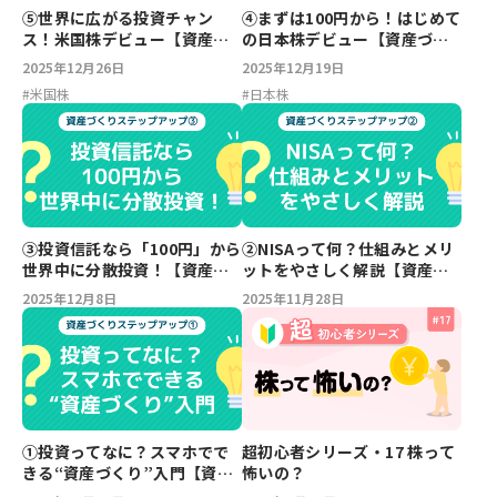
⑤世界に広がる投資チャン
④まずは100円から！はじめて
ス！米国株デビュー【資産づ
の日本株デビュー【資産づく
くりステップアップ】
りステップアップ】
2025年12月26日
2025年12月19日
#
米国株
#
日本株
③投資信託なら「100円」から
②NISAって何？仕組みとメリ
世界中に分散投資！【資産づ
ットをやさしく解説【資産づ
くりステップアップ】
くりステップアップ】
2025年12月8日
2025年11月28日
①投資ってなに？スマホでで
超初心者シリーズ・17 株って
きる“資産づくり”入門【資産
怖いの？
づくりステップアップ】