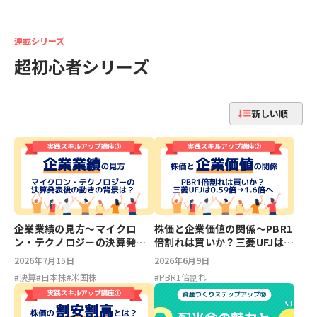
連載シリーズ
超初心者シリーズ
新しい順
企業業績の見方〜マイクロ
株価と企業価値の関係～PBR1
ン・テクノロジーの決算発表
倍割れは買いか？三菱UFJは
後の動きの背景は？：実践ス
0.59倍→1.6倍へ：実践スキル
2026年7月15日
2026年6月9日
キルアップ講座③
アップ講座②
#
決算
#
日本株
#
米国株
#
PBR1倍割れ