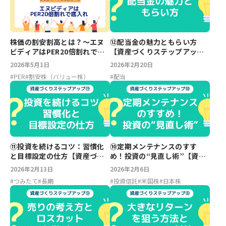
株価の割安割高とは？～エヌ
⑫配当金の魅力ともらい方
ビディアはPER20倍割れで底
【資産づくりステップアッ
入れ：実践スキルアップ講座
プ】
2026年5月1日
2026年2月20日
①
#
PER
#
割安株（バリュー株）
#
配当
⑪投資を続けるコツ：習慣化
⑩定期メンテナンスのすす
と目標設定の仕方【資産づく
め！投資の“見直し術”【資産
りステップアップ】
づくりステップアップ】
2026年2月13日
2026年2月6日
#
つみたて
#
長期
#
投資信託
#
米国株
#
日本株