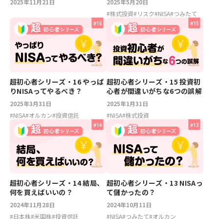
2025年11月21日
2025年5月20日
#
株式投資
#
リスク
#
NISA
#
つみたて
超初心者シリーズ・16 やっぱ
超初心者シリーズ・15 投資初
りNISAってやるべき？
心者が間違いがちな6つの誤解
2025年3月31日
2025年1月31日
#
NISA
#
オルカン
#
投資信託
#
NISA
#
株式投資
超初心者シリーズ・14 結局、
超初心者シリーズ・13 NISAっ
何を買えばいいの？
て儲かったの？
2024年11月28日
2024年10月11日
#
日本株
#
米国株
#
投資信託
#
NISA
#
つみたて
#
オルカン