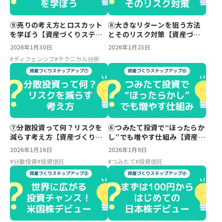
⑨売りの考え方とロスカット
⑧大きなリターンを狙う方法
を学ぼう【資産づくりステッ
とそのリスク対策【資産づく
プアップ】
りステップアップ】
2026年1月30日
2026年1月23日
#
ディフェンシブ
#
テクニカル分析
⑦分散投資って何？リスクを
⑥つみたて投資で“ほったらか
減らす考え方【資産づくりス
し”でも増やす仕組み【資産づ
テップアップ】
くりステップアップ】
2026年1月16日
2026年1月9日
#
分散投資
#
投資信託
#
つみたて
#
投資信託