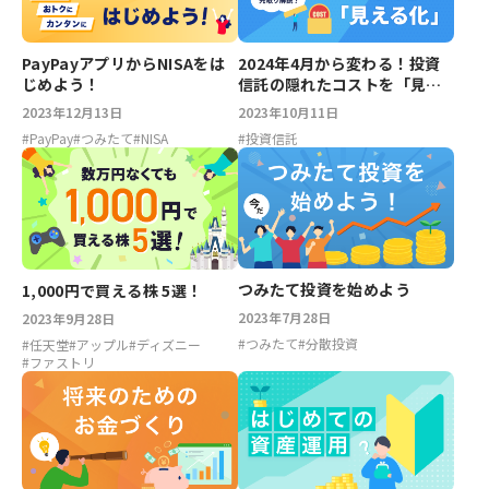
PayPayアプリからNISAをは
2024年4月から変わる！投資
じめよう！
信託の隠れたコストを「見え
る化」
2023年12月13日
2023年10月11日
#
PayPay
#
つみたて
#
NISA
#
投資信託
つみたて投資を始めよう
1,000円で買える株 5選！
2023年7月28日
2023年9月28日
#
つみたて
#
分散投資
#
任天堂
#
アップル
#
ディズニー
#
ファストリ