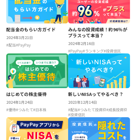
配当金のもらい方ガイド
みんなの投資成績！約96％が
プラスって本当？
2024年3月21日
2024年2月16日
#
配当
#
PayPay
#
PayPay
#
ランキング
#
投資信託
はじめての株主優待
新しいNISAってやるべき？
2024年1月24日
2023年12月14日
#
優待
#
つみたて
#
日本株
#
配当
#
つみたて投資枠
#
成長投資枠
#
投資信託