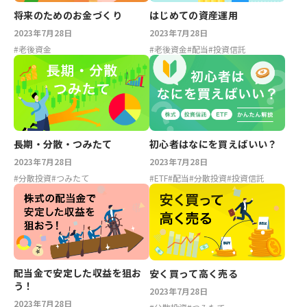
将来のためのお金づくり
はじめての資産運用
2023年7月28日
2023年7月28日
#
老後資金
#
老後資金
#
配当
#
投資信託
長期・分散・つみたて
初心者はなにを買えばいい？
2023年7月28日
2023年7月28日
#
分散投資
#
つみたて
#
ETF
#
配当
#
分散投資
#
投資信託
配当金で安定した収益を狙お
安く買って高く売る
う！
2023年7月28日
2023年7月28日