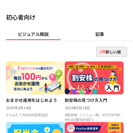
初心者向け
ビジュアル解説
記事
新しい順
おまかせ運用をはじめよう
割安株の見つけ方入門
2025年2月14日
2024年5月16日
#
つみたて
#
NISA
#
投資信託
#
割安株（バリュー株）
#
PER
#
PBR
#
ROE
#
配当利回り