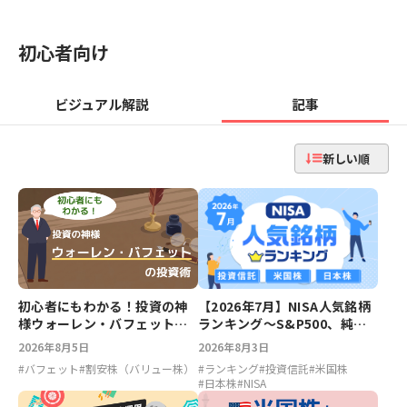
初心者向け
ビジュアル解説
記事
新しい順
【2026年7月】NISA人気銘柄
初心者にもわかる！投資の神
ランキング～S&P500、純金
様ウォーレン・バフェットの
ファンド、スペースX、キオク
投資術
2026年8月3日
2026年8月5日
シア
#
ランキング
#
投資信託
#
米国株
#
バフェット
#
割安株（バリュー株）
#
日本株
#
NISA