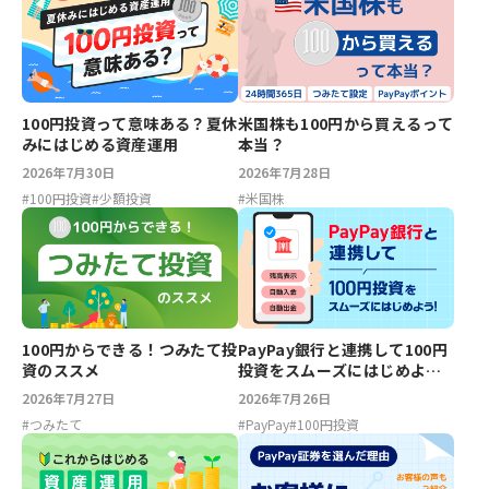
100円投資って意味ある？夏休
米国株も100円から買えるって
みにはじめる資産運用
本当？
2026年7月30日
2026年7月28日
#
100円投資
#
少額投資
#
米国株
100円からできる！つみたて投
PayPay銀行と連携して100円
資のススメ
投資をスムーズにはじめよ
う！
2026年7月27日
2026年7月26日
#
つみたて
#
PayPay
#
100円投資