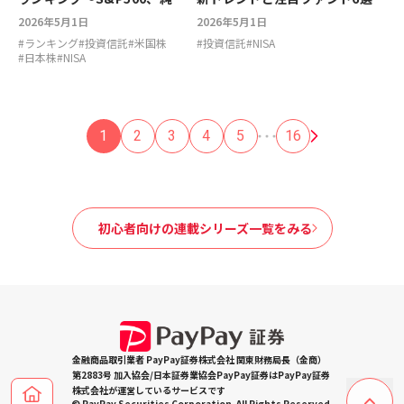
ファンド、PayPay、キオクシ
2026年5月1日
2026年5月1日
ア
#
ランキング
#
投資信託
#
米国株
#
投資信託
#
NISA
#
日本株
#
NISA
1
2
3
4
5
16
初心者向けの連載シリーズ一覧をみる
金融商品取引業者 PayPay証券株式会社 関東財務局長（金商）
第2883号 加入協会/日本証券業協会PayPay証券はPayPay証券
株式会社が運営しているサービスです
© PayPay Securities Corporation. All Rights Reserved.