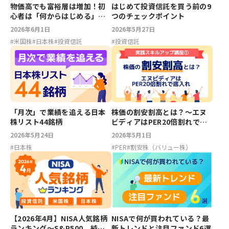
物価高でも富裕層は増加！初
はじめて投資信託を買う前の9
心者は「何からはじめる」べ
つのチェックポイント
き？
2026年6月1日
2026年5月27日
#
米国株
#
日本株
#
投資信託
#
投資信託
「月次」で業績を追える日本
株価の割安割高とは？～エヌ
株リスト44銘柄
ビディアはPER20倍割れで底
入れ：実践スキルアップ講座
2026年5月24日
2026年5月1日
①
#
日本株
#
PER
#
割安株（バリュー株）
【2026年4月】NISA人気銘柄
NISAで何が買われている？最
ランキング～S&P500、純金
新トレンドと注目ファンド6選