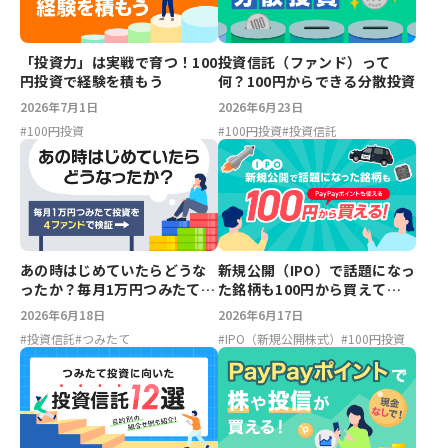
「投資力」は実戦で育つ！100
投資信託（ファンド）って
円投資で経験を積もう
何？100円からできる分散投資
2026年7月1日
2026年6月23日
#
100円投資
#
100円投資
#
投資信託
あの時はじめていたらどうな
新規公開（IPO）で話題になっ
ったか？毎月1万円つみたて投
た銘柄も100円から買えて
資を4ファンドで検証
PayPayポイントも使える！
2026年6月18日
2026年6月17日
#
投資信託
#
つみたて
#
IPO（新規公開株式）
#
100円投資