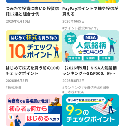
つみたて投資に向いた投資信
PayPayポイントで株や投信が
託12選と組合せ例
買える
2026年6月10日
2026年6月5日
#
ポイント投資
#
PayPay
【2026年5月】NISA人気銘柄
はじめて株式を買う前の10の
ランキング～S&P500、純金
チェックポイント
ファンド、エヌビディア、キ
2026年6月2日
2026年6月3日
オクシア
#
ランキング
#
投資信託
#
米国株
#
株式投資
#
日本株
#
NISA