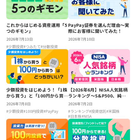
これからはじめる資産運用「5
PayPay証券を選んだ理由～実
つのギモン」
際にお客様に聞いてみた！
2026年7月13日
2026年7月10日
#
少額投資
#
つみたて
#
分散投資
【2026年6月】NISA人気銘柄
少額投資をはじめよう！「1株
ランキング～S&P500、純金
から買う」と「100円から買
ファンド、スペースX、キオク
う」はどっちがいい？
2026年7月2日
2026年7月8日
シア
#
ランキング
#
投資信託
#
米国株
#
少額投資
#
100円投資
#
PayPay
#
日本株
#
NISA