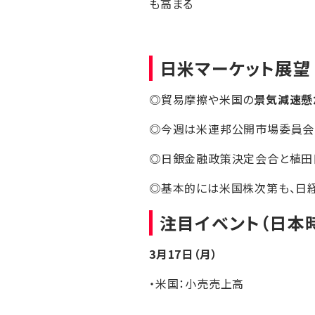
も高まる
日米マーケット展望
◎貿易摩擦や米国の
景気減速懸
◎今週は米連邦公開市場委員会（
◎日銀金融政策決定会合と植田
◎基本的には米国株次第も、日経
注目イベント（日本
3月17日（月）
・米国：小売売上高