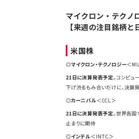
マイクロン・テクノ
【来週の注目銘柄と
米国株
◎
マイクロン・テクノロジー
＜M
21日に決算発表予定
。コンピュ
下げ渋るもみ合いだけに、決算
◎
カーニバル
＜CCL＞
21日に決算発表予定
。世界各国
止まりに期待
◎
インテル
＜INTC＞