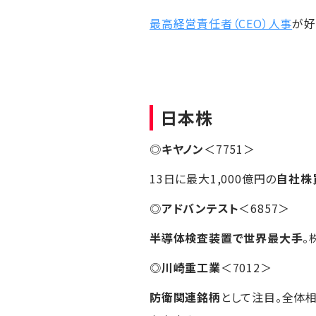
最高経営責任者（CEO）人事
が好
日本株
◎
キヤノン
＜7751＞
13日に最大1,000億円の
自社株
◎
アドバンテスト
＜6857＞
半導体検査装置で世界最大手
。
◎
川崎重工業
＜7012＞
防衛関連銘柄
として注目。全体