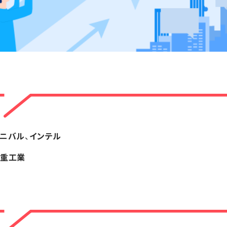
ーニバル
、
インテル
重工業