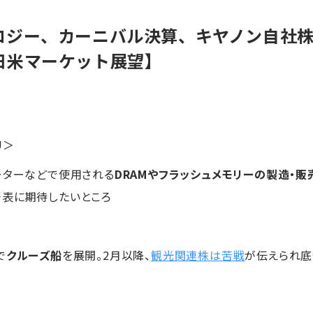
ロジー、カーニバル決算、キヤノン自社
日米マーケット展望】
U＞
ーターなどで使用される
DRAMやフラッシュメモリーの製造・販
発表に期待したいところ
で
クルーズ船
を展開。2月以降、
観光関連株は苦戦
が伝えられ底