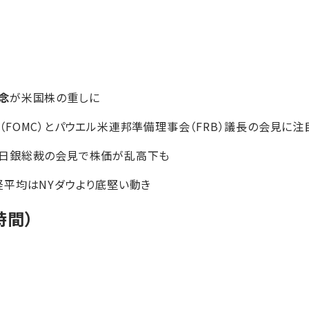
念
が米国株の重しに
FOMC）とパウエル米連邦準備理事会（FRB）議長の会見に注
日銀総裁の会見で株価が乱高下も
平均はNYダウより底堅い動き
時間）