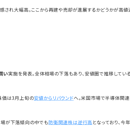
感され大幅高。ここから再建や売却が進展するかどうかが高値
買い
実施を発表。全体相場の下落もあり、安値圏で推移してい
株価は3月上旬の
安値からリバウンド
へ。米国市場で半導体関連
相場が下落傾向の中でも
防衛関連株は逆行高
となっており、今