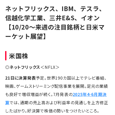
ネットフリックス、IBM、テスラ、
信越化学工業、三井E&S、イオン
【10/20〜来週の注目銘柄と日米マ
ーケット展望】
米国株
◎
ネットフリックス
＜NFLX＞
21日に決算発表
予定。世界190カ国以上でテレビ番組、
映画、ゲームストリーミング配信事業を展開。足元の業績
も良好で増収増益が続く。7月発表の
2025年4-6月期決
算
では、通期の売上高および利益率の見通しを上方修正
したばかり。好決算で株価の勢いをつけたいところ。