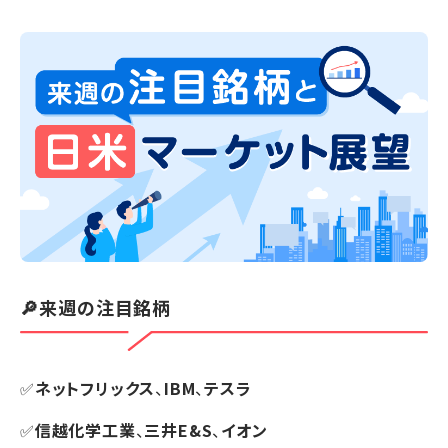
🔎来週の注目銘柄
✅
ネットフリックス
、
IBM
、
テスラ
✅
信越化学工業
、
三井E&S
、
イオン