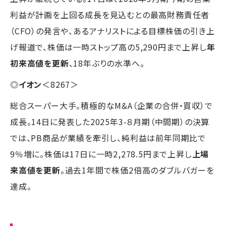
利益が計画を上回る成長を見込むとの最高財務責任者
（CFO）の発言や、あるアナリストによる目標株価の引き上
げ報道で、株価は一時ストップ高の5,290円まで上昇し
年
初来高値を更新
、18年ぶりの水準へ。
◎
イオン
＜8267＞
総合スーパー大手。積極的なM&A（企業の合併・買収）で
成長。14日に発表した2025年3-８月期（中間期）の決算
では、PB商品が業績を牽引し、純利益は前年同期比で
9％増に。株価は17日に一時2,278.5円まで上昇し
上場
来高値を更新
。過去1年間で株価2倍高のダブルバガーを
達成。