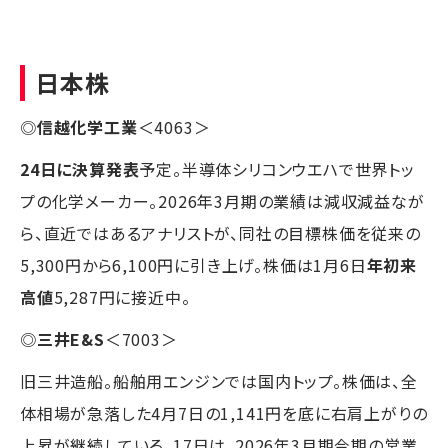
日本株
◎
信越化学工業
＜4063＞
24日に決算発表
予定。半導体シリコンウエハで世界トッ
プの化学メーカー。2026年3月期の業績は減収減益なが
ら、直近ではあるアナリストが、同社の目標株価を従来の
5,300円から6,100円に引き上げ。株価は1月6日
年初来
高値
5,287円に接近中。
◎
三井E&S
＜7003＞
旧三井造船。船舶用エンジンでは国内トップ。株価は、全
体相場が急落した4月7日の1,141円を底に右肩上がりの
上昇が継続している。17日は、2026年3月期今期の営業