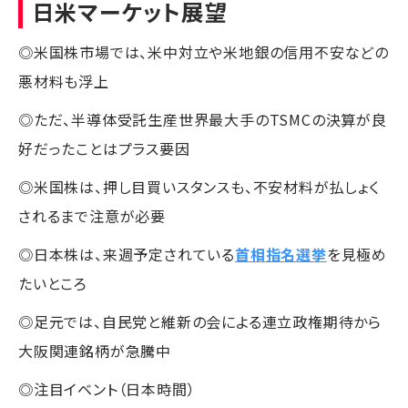
日米マーケット展望
◎米国株市場では、米中対立や米地銀の信用不安などの
悪材料も浮上
◎ただ、半導体受託生産世界最大手のTSMCの決算が良
好だったことはプラス要因
◎米国株は、押し目買いスタンスも、不安材料が払しょく
されるまで注意が必要
◎日本株は、来週予定されている
首相指名選挙
を見極め
たいところ
◎足元では、自民党と維新の会による連立政権期待から
大阪関連銘柄が急騰中
◎注目イベント（日本時間）