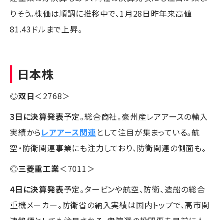
りそう。株価は順調に推移中で、1月28日昨年来高値
81.43ドルまで上昇。
日本株
◎
双日
＜2768＞
3日に決算発表
予定。総合商社。豪州産レアアースの輸入
実績から
レアアース関連
として注目が集まっている。航
空・防衛関連事業にも注力しており、防衛関連の側面も。
◎
三菱重工業
＜7011＞
4日に決算発表
予定。タービンや航空、防衛、造船の総合
重機メーカー。防衛省の納入実績は国内トップで、高市関