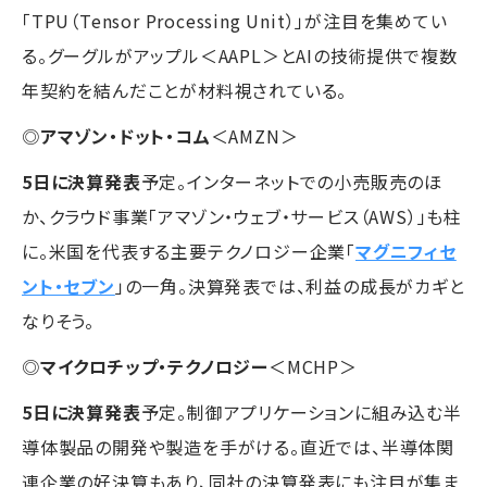
「TPU（Tensor Processing Unit）」が注目を集めてい
る。グーグルがアップル＜AAPL＞とAIの技術提供で複数
年契約を結んだことが材料視されている。
◎
アマゾン・ドット・コム
＜AMZN＞
5日に決算発表
予定。インターネットでの小売販売のほ
か、クラウド事業「アマゾン・ウェブ・サービス（AWS）」も柱
に。米国を代表する主要テクノロジー企業「
マグニフィセ
ント・セブン
」の一角。決算発表では、利益の成長がカギと
なりそう。
◎
マイクロチップ・テクノロジー
＜MCHP＞
5日に決算発表
予定。制御アプリケーションに組み込む半
導体製品の開発や製造を手がける。直近では、半導体関
連企業の好決算もあり、同社の決算発表にも注目が集ま