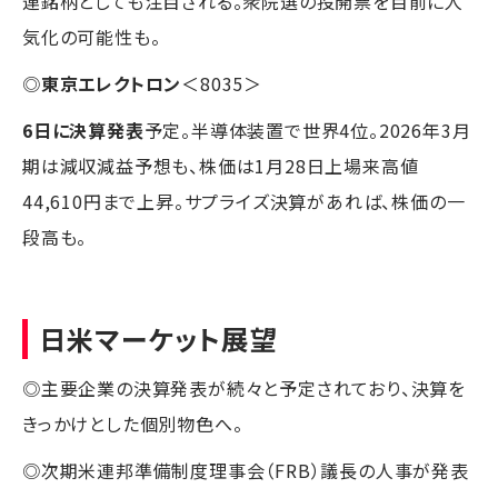
連銘柄としても注目される。衆院選の投開票を目前に人
気化の可能性も。
◎
東京エレクトロン
＜8035＞
6日に決算発表
予定。半導体装置で世界4位。2026年3月
期は減収減益予想も、株価は1月28日上場来高値
44,610円まで上昇。サプライズ決算があれば、株価の一
段高も。
日米マーケット展望
◎主要企業の決算発表が続々と予定されており、決算を
きっかけとした個別物色へ。
◎次期米連邦準備制度理事会（FRB）議長の人事が発表