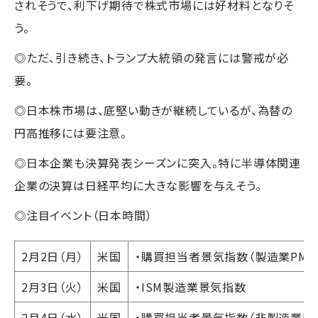
されそうで、利下げ期待で株式市場には好材料となりそ
う。
◎ただ、引き続き、トランプ大統領の発言には警戒が必
要。
◎日本株市場は、底堅い動きが継続しているが、為替の
円高推移には要注意。
◎日本企業も決算発表シーズンに突入。特に半導体関連
企業の決算は日経平均に大きな影響を与えそう。
◎注目イベント（日本時間）
2月2日（月）
米国
・購買担当者景気指数（製造業PMI
2月3日（火）
米国
・ISM製造業景気指数
2月4日（水）
米国
・購買担当者景気指数（非製造業PM