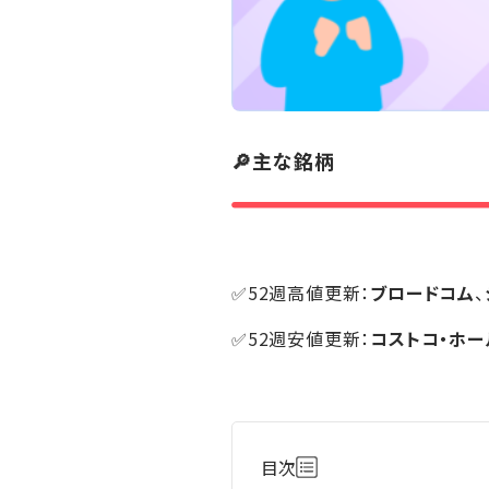
🔎主な銘柄
✅52週高値更新：
ブロードコム
、
✅52週安値更新：
コストコ・ホー
目次