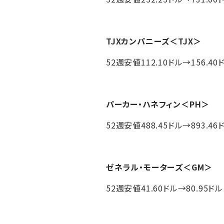
TJXカンパニーズ
＜TJX＞
52週安値112.10ドル→156.40
パーカー・ハネフィン
＜PH＞
52週安値488.45ドル→893.46
ゼネラル・モーターズ
＜GM＞
52週安値41.60ドル→80.95ドル