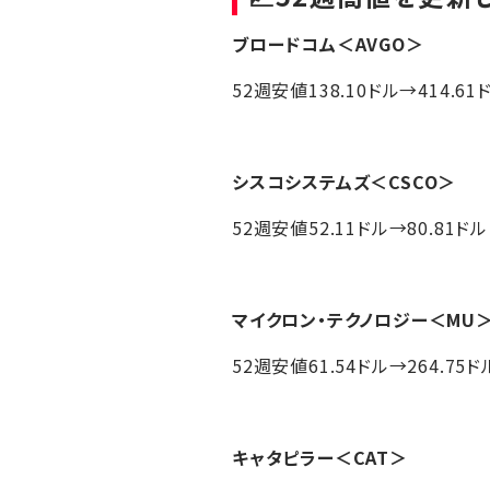
ブロードコム
＜AVGO＞
52週安値138.10ドル→414.61
シスコシステムズ
＜CSCO＞
52週安値52.11ドル→80.81ドル
マイクロン・テクノロジー
＜MU
52週安値61.54ドル→264.75ド
キャタピラー
＜CAT＞