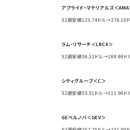
アプライド・マテリアルズ
＜AMA
52週安値123.74ドル→276.10
ラム・リサーチ
＜LRCX＞
52週安値56.32ドル→169.69ド
シティグループ
＜C＞
52週安値55.51ドル→111.90ド
GEベルノバ
＜GEV＞
52週安値252.25ドル→731.00