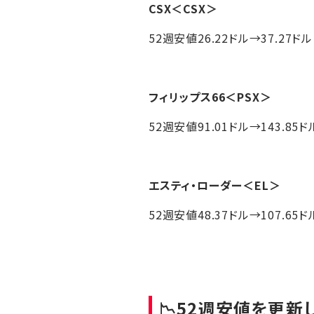
CSX
＜CSX＞
52週安値26.22ドル→37.27ドル
フィリップス66
＜PSX＞
52週安値91.01ドル→143.85ド
エスティ・ローダー
＜EL＞
52週安値48.37ドル→107.65ド
📉52週安値を更新