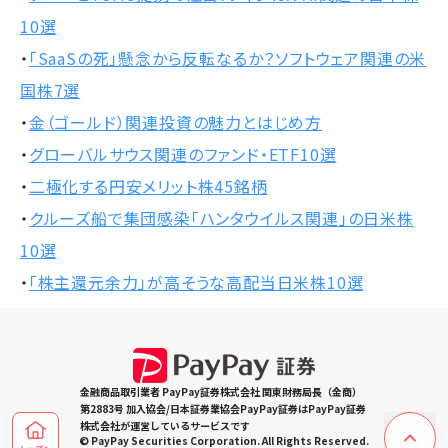
10選
・
「SaaSの死」懸念から反転なるか？ソフトウェア関連の米
国株7選
・
金（ゴールド）関連投資の魅力とはじめ方
・
グローバルサウス関連のファンド・ETF10選
・
二極化する円安メリット株45銘柄
・
クルーズ船で集団感染「ハンタウイルス関連」の日米株
10選
・
「株主還元余力」が高そうな高配当日米株10選
金融商品取引業者 PayPay証券株式会社 関東財務局長（金商）
第2883号 加入協会/日本証券業協会PayPay証券はPayPay証券
株式会社が運営しているサービスです
© PayPay Securities Corporation. All Rights Reserved.