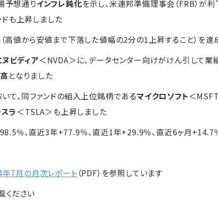
市場予想通り
インフレ鈍化
を示し、米連邦準備理事会（FRB）が
ンドも上昇しました
し
（高値から安値まで下落した値幅の2分の1上昇すること）を達
エヌビディア
＜NVDA＞に、データセンター向けがけん引して
幅高
となりました
において、同ファンドの組入上位銘柄である
マイクロソフト
＜MSF
テスラ
＜TSLA＞も上昇しました
8.5％、直近3年+77.9％、直近1年+29.9％、直近6ヶ月+14.7
24年7月の月次レポート
（PDF）を参照しています
覧ください