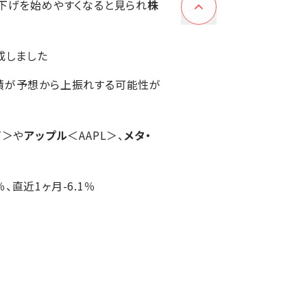
利下げを始めやすくなると見られ
株
成しました
業績が予想から上振れする可能性が
T＞や
アップル
＜AAPL＞、
メタ・
％、直近1ヶ月-6.1％