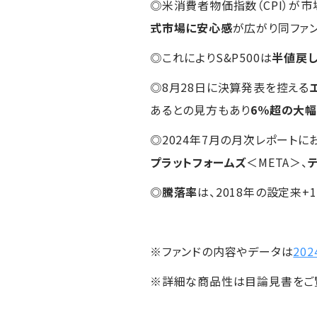
◎米消費者物価指数（CPI）が
式市場に安心感
が広がり同ファ
◎これによりS&P500は
半値戻
◎8月28日に決算発表を控える
あるとの見方もあり
6％超の大
◎2024年7月の月次レポート
プラットフォームズ
＜META＞、
◎
騰落率
は、2018年の設定来+19
※ファンドの内容やデータは
20
※詳細な商品性は目論見書をご