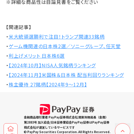
※詳細な商品性は目論見書をご覧ください
【関連記事】
・
米大統領選勝利で注目！トランプ関連33銘柄
・
ゲーム機関連の日本株2選／ソニーグループ、任天堂
・
利上げメリット 日本株6選
・
【2024年10月】NISA人気銘柄ランキング
・
【2024年11月】米国株＆日本株 配当利回りランキング
・
株主優待 27銘柄【2024年9～12月】
金融商品取引業者 PayPay証券株式会社 関東財務局長（金商）
第2883号 加入協会/日本証券業協会PayPay証券はPayPay証券
株式会社が運営しているサービスです
© PayPay Securities Corporation. All Rights Reserved.