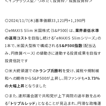
＜インデックス型／つみたて投資枠／成長投資枠＞
◎2024/11/7(木)基準価額33,121円+1,190円
◎eMAXIS Slim 米国株式（S&P500）は、
業界最低水準
の運用コスト
を目指し続ける「eMAXIS Slimシリーズ」の
1本で、米国大型株で構成される
S&P500指数
（配当込
み、円換算ベース）の値動きに連動する投資成果を目指す
投資信託です
◎米大統領選での
トランプ氏勝利
を受け、減税や規制緩
和への期待からS&P500が上昇し、同ファンドも
+3.73％
の大幅上昇
となりました
◎また、連邦議会選で共和党が上下両院の過半数を占め
る「
トリプルレッド
」となることが見込まれ、円滑な政権運