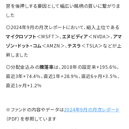
営を後押しする要因として幅広い銘柄の買いに繋がりま
した
◎2024年9月の月次レポートにおいて、組入上位である
マイクロソフト
＜MSFT＞、
エヌビディア
＜NVDA＞、
アマ
ゾン・ドット・コム
＜AMZN＞、
テスラ
＜TSLA＞などが上
昇しました
◎分配金込みの
騰落率
は、2018年の設定来+195.6％、
直近3年+74.4％、直近1年+28.9％、直近6ヶ月+3.5％、
直近1ヶ月+1.2％
※ファンドの内容やデータは
2024年9月の月次レポート
（PDF）を参照しています