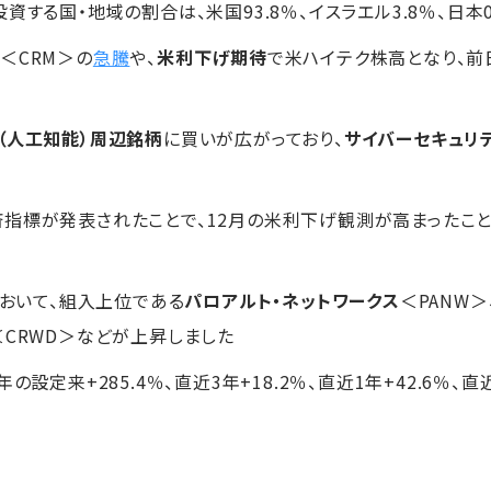
資する国・地域の割合は、米国93.8％、イスラエル3.8％、日本
ス
＜CRM＞の
急騰
や、
米利下げ期待
で米ハイテク株高となり、前
I（人工知能）周辺銘柄
に買いが広がっており、
サイバーセキュリ
済指標が発表されたことで、12月の米利下げ観測が高まったこ
において、組入上位である
パロアルト・ネットワークス
＜PANW＞
＜CRWD＞などが上昇しました
7年の設定来+285.4％、直近3年+18.2％、直近1年+42.6％、直