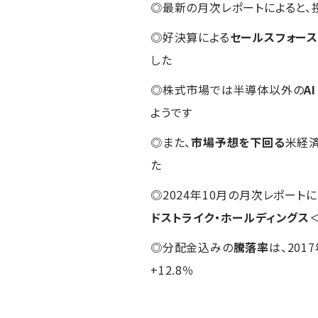
◎最新の月次レポートによると、投
◎好決算による
セールスフォー
した
◎株式市場では半導体以外の
A
ようです
◎また、
市場予想を下回る
米経
た
◎2024年10月の月次レポート
ドストライク・ホールディングス
◎分配金込みの
騰落率
は、201
+12.8％