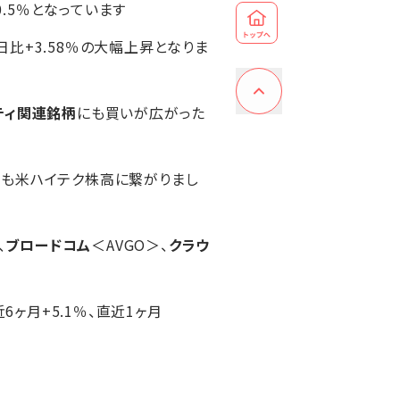
0.5％となっています
日比+3.58％の大幅上昇となりま
ティ関連銘柄
にも買いが広がった
とも米ハイテク株高に繋がりまし
、
ブロードコム
＜AVGO＞、
クラウ
近6ヶ月+5.1％、直近1ヶ月