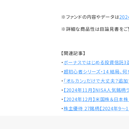
※ファンドの内容やデータは
20
※詳細な商品性は目論見書をご
【関連記事】
・
ボーナスではじめる投資信託3
・
超初心者シリーズ・14 結局、
・
「オルカン」だけで大丈夫？追加
・
【2024年11月】NISA人気銘
・
【2024年12月】米国株＆日本
・
株主優待 27銘柄【2024年9～1