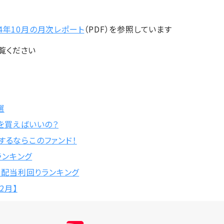
24年10月の月次レポート
（PDF）を参照しています
覧ください
選
何を買えばいいの？
するならこのファンド！
柄ランキング
株 配当利回りランキング
2月】