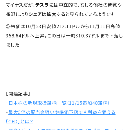
マイナスだが、
テスラには中立的
で、むしろ他社の苦戦や
撤退により
シェアは拡大する
と見られているようです
◎株価は10月23日安値212.11ドルから11月11日高値
358.64ドルへ上昇。この日は一時310.37ドルまで下落し
ました
【関連記事】
・
日本株の新規取扱銘柄一覧（11/15追加48銘柄）
・
最大5倍の配当金狙いや株価下落でも利益を狙える
「CFD」とは？