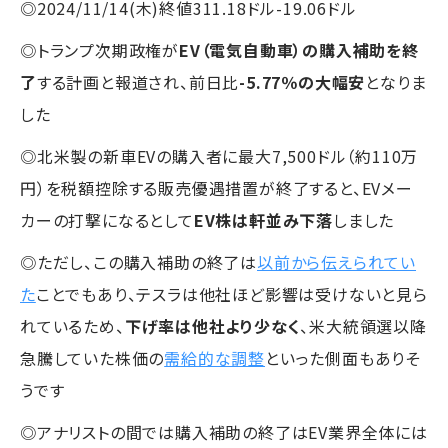
◎2024/11/14(木)終値311.18ドル-19.06ドル
◎トランプ次期政権が
EV（電気自動車）の購入補助を終
了
する計画と報道され、前日比
-5.77％の大幅安
となりま
した
◎北米製の新車EVの購入者に最大7,500ドル（約110万
円）を税額控除する販売優遇措置が終了すると、EVメー
カーの打撃になるとして
EV株は軒並み下落
しました
◎ただし、この購入補助の終了は
以前から伝えられてい
た
ことでもあり、テスラは他社ほど影響は受けないと見ら
れているため、
下げ率は他社より少なく
、米大統領選以降
急騰していた株価の
需給的な調整
といった側面もありそ
うです
◎アナリストの間では購入補助の終了はEV業界全体には