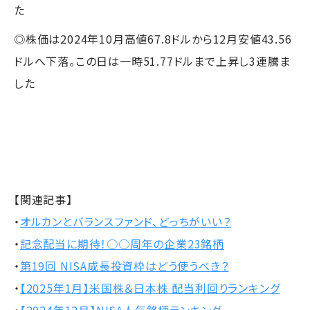
た
◎株価は2024年10月高値67.8ドルから12月安値43.56
ドルへ下落。この日は一時51.77ドルまで上昇し3連騰ま
した
【関連記事】
・
オルカンとバランスファンド、どっちがいい？
・
記念配当に期待！○○周年の企業23銘柄
・
第19回 NISA成長投資枠はどう使うべき？
・
【2025年1月】米国株＆日本株 配当利回りランキング