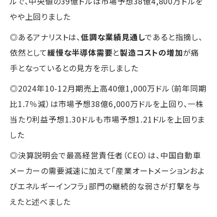
ルで、中央値の39億ドルは市場予想38億4,800万ドルを
やや上回りました
◎あるアナリストは、
低調な業績見通し
であると指摘し、
依然として
緩慢な半導体需要
と
製造コストの増加
が痛
手となっているとの見方を示しました
◎2024年10-12月期売上高40億1,000万ドル（前年同期
比1.7％減）は市場予想38億6,000万ドルを上回り、一株
当たり利益予想1.30ドルも市場予想1.21ドルを上回りま
した
◎決算説明会で最高経営責任者（CEO）は、中国自動車
メーカーの需要減速に加えて「産業オートメーションおよ
びエネルギーインフラ」部門の継続的な弱さが打撃を与
えたと述べました