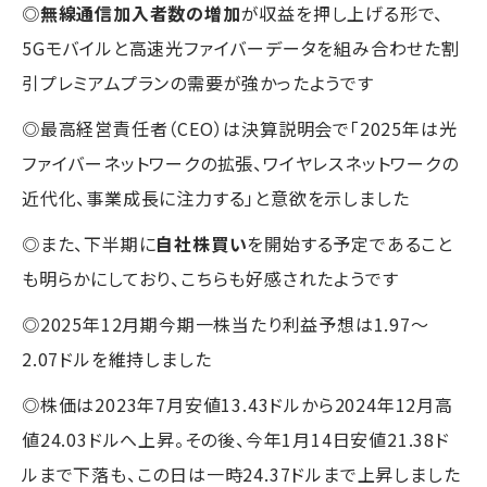
◎
無線通信加入者数の増加
が収益を押し上げる形で、
5Gモバイルと高速光ファイバーデータを組み合わせた割
引プレミアムプランの需要が強かったようです
◎最高経営責任者（CEO）は決算説明会で「2025年は光
ファイバーネットワークの拡張、ワイヤレスネットワークの
近代化、事業成長に注力する」と意欲を示しました
◎また、下半期に
自社株買い
を開始する予定であること
も明らかにしており、こちらも好感されたようです
◎2025年12月期今期一株当たり利益予想は1.97～
2.07ドルを維持しました
◎株価は2023年7月安値13.43ドルから2024年12月高
値24.03ドルへ上昇。その後、今年1月14日安値21.38ド
ルまで下落も、この日は一時24.37ドルまで上昇しました