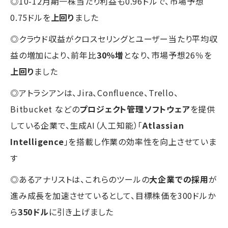
◎10-12月期一株当たり利益も0.96ドルで、市場予想
0.75ドルを
上回り
ました
◎クラウド収益がクロスセリングとユーザー当たり平均収
益の増加により、前年比
30％増
となり、市場予想26％を
上回り
ました
◎アトラシアンは、Jira、Confluence、Trello、
Bitbucket などの
プロジェクト管理ソフトウェア
を提供
している企業で、生成AI（人工知能）「
Atlassian
Intelligence
」を搭載し作業の効率性を向上させていま
す
◎あるアナリストは、これらのツールの
大企業での採用
が
進み成長を加速させているとして、目標株価を300ドルか
ら
350ドル
に引き上げました