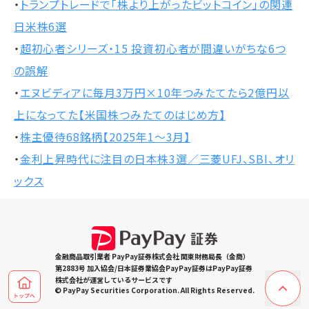
・
トランプトレードで「株より上がったビットコイン」の関連
日米株6選
・
超初心者シリーズ・15 投資初心者が間違いがちな6つ
の誤解
・
エヌビディアに毎月3万円×10年つみたてたら2億円以
上になってた【米国株つみたてのはじめ方】
・
株主優待68銘柄【2025年1～3月】
・
金利上昇時代に注目の日本株3選／三菱UFJ、SBI、オリ
ックス
金融商品取引業者 PayPay証券株式会社 関東財務局長（金商）
第2883号 加入協会/日本証券業協会PayPay証券はPayPay証券
株式会社が運営しているサービスです
© PayPay Securities Corporation. All Rights Reserved.