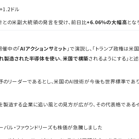
+1.2ドル
針との米副大統領の発言を受け、前日比
+6.06％の大幅高
とな
開催中の「
AIアクションサミット
」で演説し、「トランプ政権は米
れ製造された半導体を使い
、
米国で構築
されるようにする」と
分野のリーダーであるとし、米国のAI技術が今後も世界標準であ
体を製造する企業に追い風との見方が広がり、その代表格である
バル・ファウンドリーズも株価が急騰しました