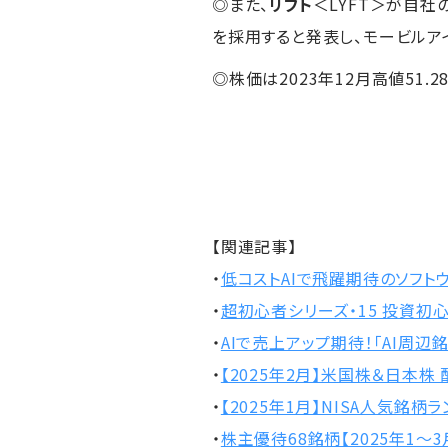
◎また、
リフト
＜LYFT＞が自
を採用すると発表し、モービルア
◎株価は2023年12月高値51.
【関連記事】
・
低コストAIで飛躍期待のソフト
・
超初心者シリーズ・15 投資初
・
AIで売上アップ期待！「AI周辺
・
【2025年2月】米国株＆日本株
・
【2025年1月】NISA人気銘柄
・
株主優待68銘柄【2025年1～3