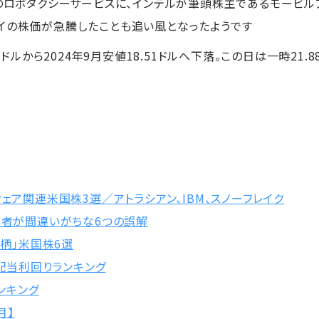
社のロボタクシーサービスに、インテルが筆頭株主であるモービル
イの株価が急騰したことも追い風となったようです
28ドルから2024年9月安値18.51ドルへ下落。この日は一時21
ウェア関連米国株3選／アトラシアン、IBM、スノーフレイク
心者が間違いがちな6つの誤解
銘柄」米国株6選
 配当利回りランキング
ランキング
月】