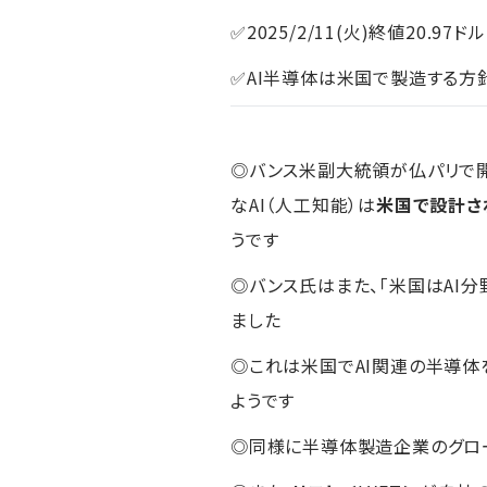
✅2025/2/11(火)終値20.97ドル
✅AI半導体は米国で製造する方
◎バンス米副大統領が仏パリで
なAI（人工知能）は
米国で設計さ
うです
◎バンス氏はまた、「米国はAI
ました
◎これは米国でAI関連の半導
ようです
◎同様に半導体製造企業のグロー