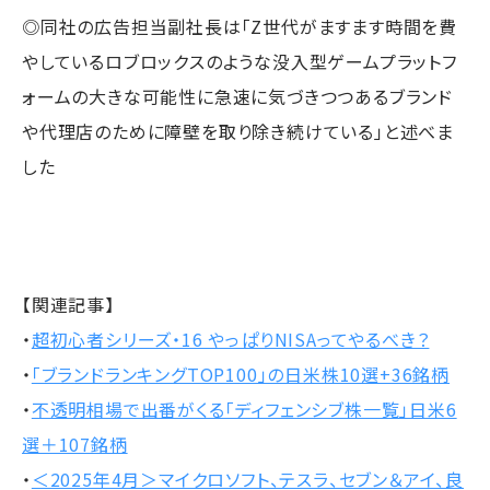
◎同社の広告担当副社長は「Z世代がますます時間を費
やしているロブロックスのような没入型ゲームプラットフ
ォームの大きな可能性に急速に気づきつつあるブランド
や代理店のために障壁を取り除き続けている」と述べま
した
【関連記事】
・
超初心者シリーズ・16 やっぱりNISAってやるべき？
・
「ブランドランキングTOP100」の日米株10選+36銘柄
・
不透明相場で出番がくる「ディフェンシブ株一覧」日米6
選＋107銘柄
・
＜2025年4月＞マイクロソフト、テスラ、セブン＆アイ、良