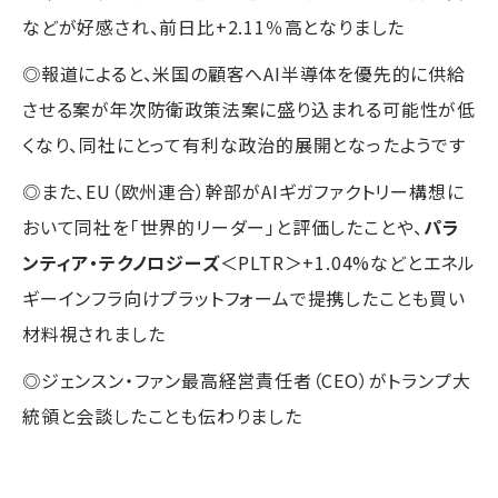
などが好感され、前日比+2.11％高となりました
◎報道によると、米国の顧客へAI半導体を優先的に供給
させる案が年次防衛政策法案に盛り込まれる可能性が低
くなり、同社にとって有利な政治的展開となったようです
◎また、EU（欧州連合）幹部がAIギガファクトリー構想に
おいて同社を「世界的リーダー」と評価したことや、
パラ
ンティア・テクノロジーズ
＜PLTR＞+1.04%などとエネル
ギーインフラ向けプラットフォームで提携したことも買い
材料視されました
◎ジェンスン・ファン最高経営責任者（CEO）がトランプ大
統領と会談したことも伝わりました