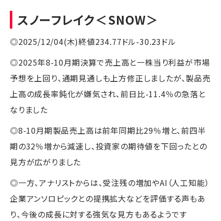
スノーフレイク
＜SNOW＞
◎2025/12/04(木)終値234.77ドル-30.23ドル
◎2025年8-10月期決算で売上高と一株当り利益が市場
予想を上回り、通期見通しも上方修正しましたが、製品売
上高の成長率鈍化が嫌気され、前日比-11.4％の急落と
なりました
◎8-10月期製品売上高は前年同期比29％増と、前四半
期の32％増から減速し、投資家の期待値を下回ったとの
見方が広がりました
◎一方、アナリストからは、受注残の増加やAI（人工知能）
企業アンソロピックとの提携拡大などを評価する声もあ
り、今後の成長に対する強気な見方もあるようです