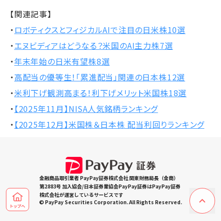
【関連記事】
・
ロボティクスとフィジカルAIで注目の日米株10選
・
エヌビディアはどうなる？米国のAI主力株7選
・
年末年始の日米有望株8選
・
高配当の優等生！「累進配当」関連の日本株12選
・
米利下げ観測高まる！利下げメリット米国株18選
・
【2025年11月】NISA人気銘柄ランキング
・
【2025年12月】米国株＆日本株 配当利回りランキング
金融商品取引業者 PayPay証券株式会社 関東財務局長（金商）
第2883号 加入協会/日本証券業協会PayPay証券はPayPay証券
株式会社が運営しているサービスです
© PayPay Securities Corporation. All Rights Reserved.