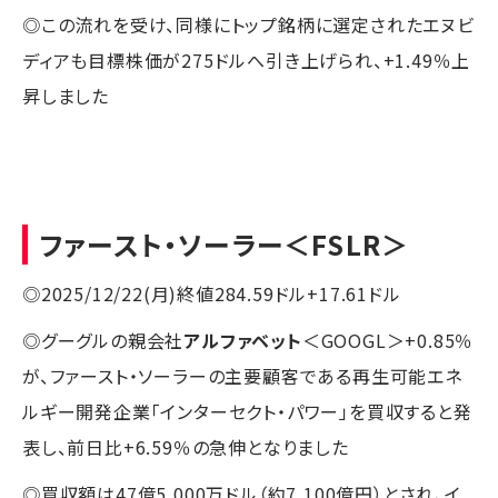
◎この流れを受け、同様にトップ銘柄に選定されたエヌビ
ディアも目標株価が275ドルへ引き上げられ、+1.49％上
昇しました
ファースト・ソーラー
＜FSLR＞
◎2025/12/22(月)終値284.59ドル+17.61ドル
◎グーグルの親会社
アルファベット
＜GOOGL＞+0.85％
が、ファースト・ソーラーの主要顧客である再生可能エネ
ルギー開発企業「インターセクト・パワー」を買収すると発
表し、前日比+6.59％の急伸となりました
◎買収額は47億5,000万ドル（約7,100億円）とされ、イ