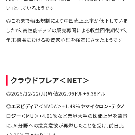
い」としているようです
◎これまで輸出規制により中国売上比率が低下していま
したが、高性能チップの販売再開による収益回復期待が、
年末相場における投資家心理を強気にさせたようです
クラウドフレア
＜NET＞
◎2025/12/22(月)終値202.06ドル+6.38ドル
◎
エヌビディア
＜NVDA＞+1.49％や
マイクロン・テクノ
ロジー
＜MU＞+4.01％など業界大手の株価上昇を背景
に、AI分野への投資意欲が再燃したことを受け、前日比
+3.26％高となりました