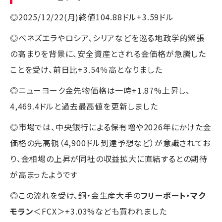
◎2025/12/22(月)終値104.88ドル+3.59ドル
◎ベネズエラやロシア、シリアなどを巡る地政学的緊張
の高まりを背景に、安全資産とされる金価格が急騰した
ことを受け、前日比+3.54％高となりました
◎ニューヨーク金先物価格は一時+1.87%上昇し、
4,469.4ドルと過去最高値を更新しました
◎市場では、中央銀行による保有増や2026年にかけた金
価格の先高観（4,900ドル到達予想など）が意識されてお
り、金相場の上昇が同社の収益拡大に直結するとの期待
が高まったようです
◎この流れを受け、銅・金生産大手の
フリーポート・マク
モラン
＜FCX＞+3.03%なども買われました