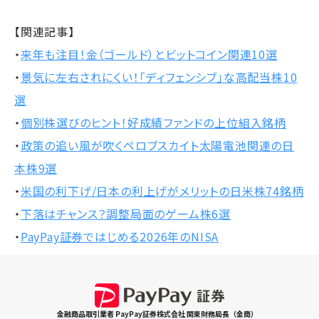
【関連記事】
・
来年も注目！金（ゴールド）とビットコイン関連10選
・
景気に左右されにくい！「ディフェンシブ」な高配当株10
選
・
個別株選びのヒント！好成績ファンドの上位組入銘柄
・
政策の追い風が吹くペロブスカイト太陽電池関連の日
本株9選
・
米国の利下げ/日本の利上げがメリットの日米株74銘柄
・
下落はチャンス？調整局面のゲーム株6選
・
PayPay証券ではじめる2026年のNISA
金融商品取引業者 PayPay証券株式会社 関東財務局長（金商）