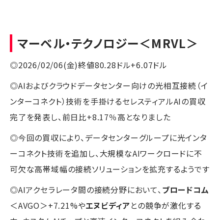
マーベル・テクノロジー
＜MRVL＞
◎2026/02/06(金)終値80.28ドル+6.07ドル
◎AIおよびクラウドデータセンター向けの光相互接続（イ
ンターコネクト）技術を手掛けるセレスティアルAIの買収
完了を発表し、前日比+8.17％高となりました
◎今回の買収により、データセンターグループに光インタ
ーコネクト技術を追加し、大規模なAIワークロードに不
可欠な高帯域幅の接続ソリューションを拡充するようです
◎AIアクセラレータ間の接続分野において、
ブロードコム
＜AVGO＞+7.21%や
エヌビディア
との競争が激化する