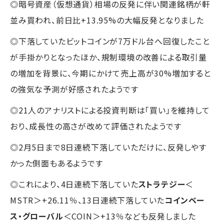
◎暗号資産（仮想通貨）相場の反発に伴い関連銘柄が軒
並み買われ、前日比+13.95%の大幅反発となりました
◎下落していたビットコインが7万ドル台へ回復したこと
が手掛かりとなったほか、規制環境の改善による取引量
の増加を背景に、今期にかけて売上高が30%増加すると
の強気な予測が好感されたようです
◎21人のアナリストによる投資判断は「買い」を維持して
おり、成長性の高さが改めて評価されたようです
◎2月5日まで8日連続下落していただけに、反発しやす
かった側面もあるようです
◎これにより、4日連続下落していた
ストラテジー
＜
MSTR＞+26.11％、13日連続下落していた
コインベー
ス・グローバル
＜COIN＞+13％なども反発しました