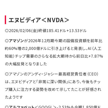
エヌビディア
＜NVDA＞
◎2026/02/06(金)終値185.41ドル+13.53ドル
◎
アマゾン
が2026年12月期今期の設備投資額を前年比
約60%増の2,000億ドルに引き上げると発表し、AI（人工
知能）チップ需要のさらなる拡大期待から前日比+7.87%
の大幅反発となりました
◎アマゾンのアンディ・ジャシー最高経営責任者（CEO）
は、エヌビディアと「非常に深い関係」にあり、今後もチッ
プ購入に注力する姿勢を改めて示してたことが好感され
たようです
◎
アルファベット
＜GOOGL＞-2.53%も今期1,850億ド