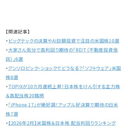
【関連記事】
・
ビッグテックの決算やAI巨額投資で注目の米国株10選
・
大家さん気分で高利回り期待の「REIT（不動産投資信
託）」6選
・
アンソロピック・ショックでどうなる？「ソフトウェア」米国
株8選
・
TOPIXが10カ月連続上昇！日本株をけん引する主力株
＆高配当株20銘柄
・
「iPhone 17」が絶好調！アップル好決算で期待の日米
株7選
・
【2026年2月】米国株＆日本株 配当利回りランキング