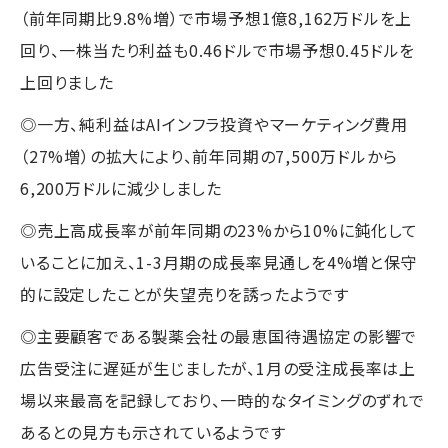
（前年同期比9.8%増）で市場予想1億8,162万ドルを上
回り、一株当たり利益も0.46ドルで市場予想0.45ドルを
上回りました
◎一方、純利益はAIインフラ投資やマーケティング費用
（27%増）の拡大により、前年同期の7,500万ドルから
6,200万ドルに減少しました
◎売上高成長率が前年同期の23%から10%に鈍化して
いることに加え、1-3月期の成長率見通しを4%増と保守
的に設定したことが失望売りを誘ったようです
◎主要顧客である製薬会社の最恵国待遇協定の影響で
広告受注に遅延が生じましたが、1月の受注成長率は上
場以来最高を記録しており、一時的なタイミングのずれで
あるとの見方も示されているようです