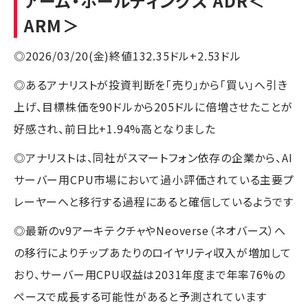
アーム・ホールディングス ADR
＜
ARM＞
◎2026/03/20(金)終値132.35ドル+2.53ドル
◎あるアナリストが投資判断を「売り」から「買い」へ引き
上げ、目標株価を90ドルから205ドルに倍増させたことが
好感され、前日比+1.94%高となりました
◎アナリストは、同社がスマートフォン依存の企業から、AI
サーバー用CPU市場において過小評価されている主要プ
レーヤーへと移行する過程にあると確信しているようです
◎最新のv9アーキテクチャやNeoverse（ネオバース）へ
の移行によりチップあたりのロイヤリティ収入が増加して
おり、サーバー用CPU収益は2031年度まで年率76%の
ペースで成長する可能性があると予測されています