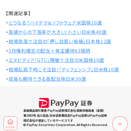
【関連記事】
・
どうなる？ハイテク＆ソフトウェア米国株10選
・
高値からの下落率が大きい/小さい日米株40選
・
相場急落で注目の「押し目買い候補」日本株12選
・
3月権利確定の配当＋株主優待63銘柄
・
エヌビディア「GTC」開催で注目の米国株10選
・
相場乱高下時こそ注目！「ディフェンシブ」日米株10選
・
成長も期待できる高配当株日米30選
金融商品取引業者 PayPay証券株式会社 関東財務局長（金商）
第2883号 加入協会/日本証券業協会PayPay証券はPayPay証券
株式会社が運営しているサービスです
© PayPay Securities Corporation. All Rights Reserved.