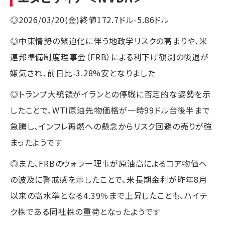
◎2026/03/20(金)終値172.7ドル-5.86ドル
◎中東情勢の緊迫化に伴う地政学リスクの高まりや、米
連邦準備制度理事会（FRB）による利下げ観測の後退が
嫌気され、前日比-3.28%安となりました
◎トランプ大統領がイランとの停戦に否定的な姿勢を示
したことで、WTI原油先物価格が一時99ドル台後半まで
急騰し、インフレ再燃への懸念からリスク回避の売りが強
まったようです
◎また、FRBのウォラー理事が原油高によるコア物価へ
の波及に警戒感を示したことで、米長期金利が昨年8月
以来の高水準となる4.39％まで上昇したことも、ハイテ
ク株である同社株の重荷となったようです