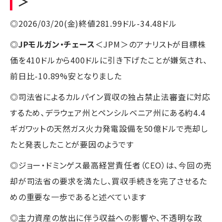
＞
◎2026/03/20(金)終値281.99ドル-34.48ドル
◎
JPモルガン・チェース
＜JPM＞のアナリストが目標株
価を410ドルから400ドルに引き下げたことが嫌気され、
前日比-10.89%安となりました
◎司法省によるカルパイン買収の独占禁止法審査に対応
するため、デラウェア州とペンシルベニア州にある約4.4
ギガワットの天然ガス火力発電設備を50億ドルで売却し
たと発表したことが要因のようです
◎ジョー・ドミンゲス最高経営責任者（CEO）は、今回の売
却が司法省の要求を満たし、買収手続きを完了させるた
めの重要な一歩であると述べています
◎主力資産の放出に伴う収益への影響や、不透明な政