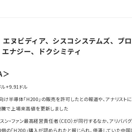
】エヌビディア、シスコシステムズ、ブ
・エナジー、ドクシミティ
A＞
ドル+9.91ドル
向け半導体「H200」の販売を許可したとの報道や、アナリスト
7連騰で上場来高値を更新しました
スン・ファン最高経営責任者（CEO）が同行するなか、アリババグ
00個の「H200」購入が認められたと報じられ、停滞していた