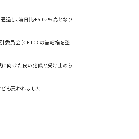
過し、前日比+5.05%高となり
委員会（CFTC）の管轄権を整
展に向けた良い兆候と受け止めら
％なども買われました