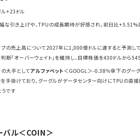
9ドル+23ドル
幅な引き上げや、TPUの成長期待が好感され、前日比+5.51
プの売上高について2027年に1,000億ドルに達すると予測
判断「オーバーウェイト」を維持し、目標株価を430ドルから5
）の大手として
アルファベット
＜GOOGL＞-0.38％傘下のグーグ
の設計・製造を手掛けており、グーグルがデータセンター向けにTPU
ようです
ーバル
＜COIN＞