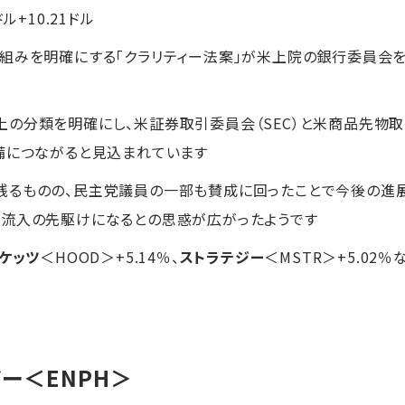
ドル+10.21ドル
組みを明確にする「クラリティー法案」が米上院の銀行委員会を通
の分類を明確にし、米証券取引委員会（SEC）と米商品先物取引
備につながると見込まれています
残るものの、民主党議員の一部も賛成に回ったことで今後の進
金流入の先駆けになるとの思惑が広がったようです
ケッツ
＜HOOD＞+5.14％、
ストラテジー
＜MSTR＞+5.02
ジー
＜ENPH＞