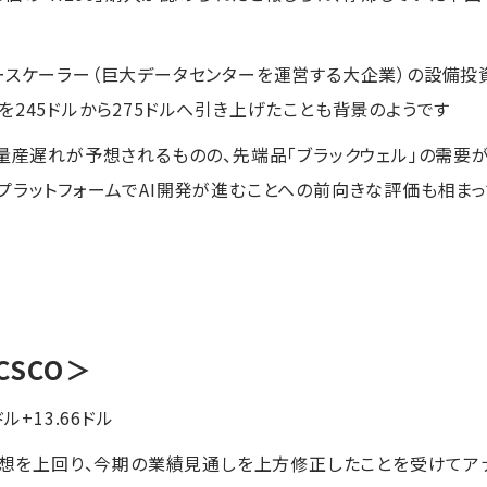
ースケーラー（巨大データセンターを運営する大企業）の設備
を245ドルから275ドルへ引き上げたことも背景のようです
の量産遅れが予想されるものの、先端品「ブラックウェル」の需
プラットフォームでAI開発が進むことへの前向きな評価も相ま
CSCO＞
ドル+13.66ドル
場予想を上回り、今期の業績見通しを上方修正したことを受けて