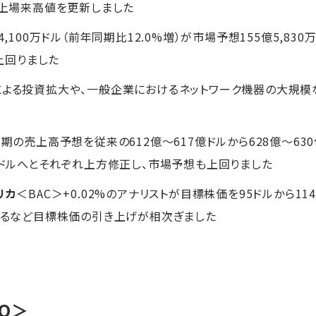
し上場来高値を更新しました
4,100万ドル（前年同期比12.0%増）が市場予想155億5,8
を上回りました
による投資拡大や、一般企業におけるネットワーク機器の大規
今期の売上高予想を従来の612億〜617億ドルから628億〜6
〜4.29ドルへとそれぞれ上方修正し、市場予想も上回りました
リカ
＜BAC＞+0.02%のアナリストが目標株価を95ドルから1
上げるなど目標株価の引き上げが相次ぎました
GO＞