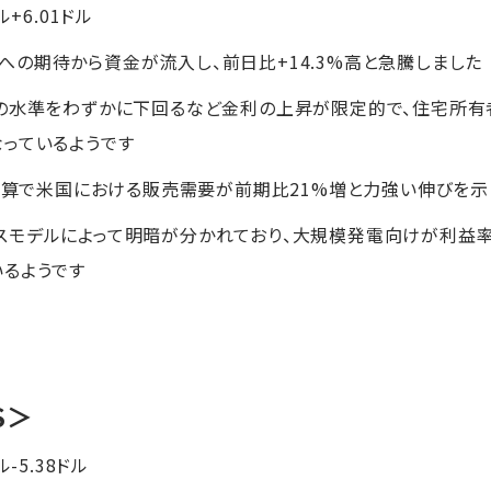
ル+6.01ドル
の期待から資金が流入し、前日比+14.3%高と急騰しました
前の水準をわずかに下回るなど金利の上昇が限定的で、住宅所有
っているようです
期決算で米国における販売需要が前期比21%増と力強い伸びを
スモデルによって明暗が分かれており、大規模発電向けが利益
るようです
S＞
ル-5.38ドル