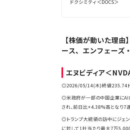
ドクシミティ＜DOCS＞
【株価が動いた理由
ース、エンフェーズ
エヌビディア
＜NVD
◎2026/05/14(木)終値235.74
◎米政府が一部の中国企業にAI
され、前日比+4.38%高となり
◎トランプ大統領の訪中にジェン
に対して1社当たり最大7万5,0