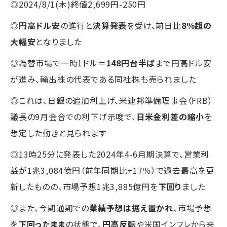
◎2024/8/1(木)終値2,699円-250円
◎
円高ドル安
の進行と
決算発表
を受け、前日比
8％超の
大幅安
となりました
◎為替市場で一時1ドル＝
148円台半ば
まで円高ドル安
が進み、輸出株の代表である同社株も売られました
◎これは、日銀の追加利上げ、米連邦準備理事会（FRB）
議長の9月会合での利下げ示唆で、
日米金利差の縮小
を
想定した動きと見られます
◎13時25分に発表した2024年4-6月期決算で、営業利
益が1兆3,084億円（前年同期比+17％）で過去最高を更
新したものの、市場予想1兆3,885億円を
下回り
ました
◎また、今期通期での
業績予想は据え置かれ
、市場予想
を
下回ったまま
の状態で、
円高反転
や米国インフレから来