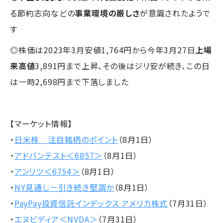
る節約志向などの
事業環境の厳しさ
が意識されたようで
す
◎株価は2023年3月安値1,764円から今年3月27日
上場
来高値
3,891円まで上昇、その後はジリ安が続き、この日
は一時2,698円まで下落しました
【マーケット情報】
・
日米株 注目銘柄のポイント
（8月1日）
・
アドバンテスト＜6857＞
（8月1日）
・
アンリツ＜6754＞
（8月1日）
・
NY見通し－引き続き堅調か
（8月1日）
・
PayPay投資信託インデックス アメリカ株式
（7月31日）
・
エヌビディア＜NVDA＞
（7月31日）