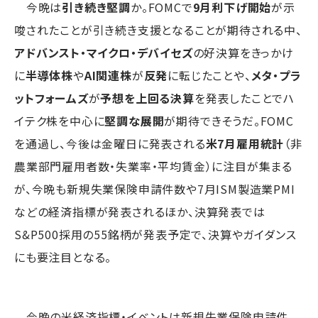
今晩は
引き続き堅調
か。FOMCで
9月利下げ開始
が示
唆されたことが引き続き支援となることが期待される中、
アドバンスト・マイクロ・デバイセズ
の好決算をきっかけ
に
半導体株
や
AI関連株
が
反発
に転じたことや、
メタ・プラ
ットフォームズ
が
予想を上回る決算
を発表したことでハ
イテク株を中心に
堅調な展開
が期待できそうだ。FOMC
を通過し、今後は金曜日に発表される
米7月雇用統計
（非
農業部門雇用者数・失業率・平均賃金）に注目が集まる
が、今晩も新規失業保険申請件数や7月ISM製造業PMI
などの経済指標が発表されるほか、決算発表では
S&P500採用の55銘柄が発表予定で、決算やガイダンス
にも要注目となる。
今晩の米経済指標・イベントは新規失業保険申請件