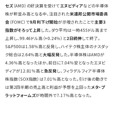
セズ
（AMD）の好決算を受けて
エヌビディア
などの半導体
株が軒並み高となる中、注目された
米連邦公開市場委員
会
（FOMC）で
9月利下げ開始
が示唆されたことで
主要3
指数がそろって上昇
した。ダウ平均は一時455ドル高まで
上昇し、99.46ドル高（+0.24％）と
2日続伸
して終了。
S&P500は1.58％高と反発し、ハイテク株主体のナスダッ
ク総合は2.64％高と
大幅反発
した。半導体株はAMDが
4.36％高となったほか、前日に7.04％安となったエヌビ
ディアが12.81％高と
急反発
し、フィラデルフィア半導体
株指数（SOX指数）は7.01％高となった。引け後の動きで
は第2四半期の売上高と利益が予想を上回った
メタ・プ
ラットフォームズ
が時間外で7.17％高となった。