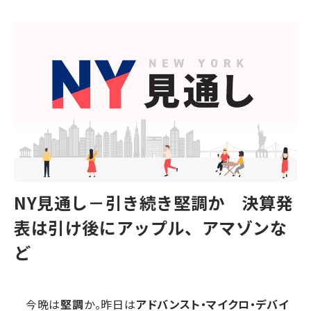
NY見通し－引き続き堅調か 決算発
表は引け後にアップル、アマゾンな
ど
今晩は
堅調
か。昨日は
アドバンスト・マイクロ・デバイ