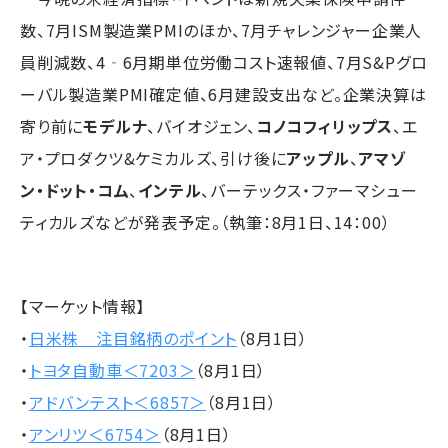
数、7月ISM製造業PMIのほか、7月チャレンジャー企業人
員削減数、4‐6月期単位労働コスト速報値、7月S&Pグロ
ーバル製造業PMI確定値、6月建設支出など。企業決算は
寄り前に
モデルナ
、バイオジェン、
コノコフィリップス
、エ
ア・プロダクツ&ケミカルズ、引け後に
アップル
、
アマゾ
ン・ドット・コム
、
インテル
、バーテックス・ファーマシュー
ティカルズなどが発表予定。（執筆：8月1日、14：00）
【マーケット情報】
・
日米株 注目銘柄のポイント
（8月1日）
・
トヨタ自動車＜7203＞
（8月1日）
・
アドバンテスト＜6857＞
（8月1日）
・
アンリツ＜6754＞
（8月1日）