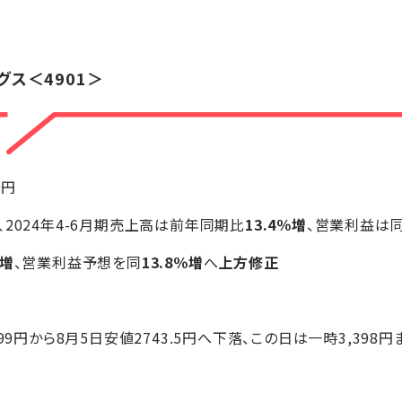
】
グス
＜4901＞
9円
2024年4-6月期売上高は前年同期比
13.4％増
、営業利益は
％増
、営業利益予想を同
13.8％増
へ
上方修正
999円から8月5日安値2743.5円へ下落、この日は一時3,398