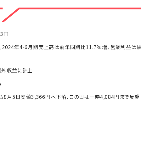
23円
2024年4-6月期売上高は前年同期比11.7％増、営業利益
営業外収益に計上
落
から8月5日安値3,366円へ下落、この日は一時4,084円まで反発