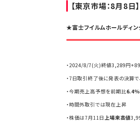
【東京市場：8月8日
★
富士フイルムホールディン
・2024/8/7(火)終値3,289円+8
・7日取引終了後に発表の決算で、
・今期売上高予想を前期比
6.4
・時間外取引では現在上昇
・株価は7月11日
上場来高値
3,