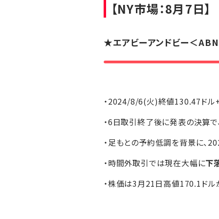
【NY市場：8月7日】
★
エアビーアンドビー
＜AB
・2024/8/6(火)終値130.47ドル
・6日取引終了後に発表の決算で、
・足もとの予約低調を背景に、20
・時間外取引では現在大幅に
下
・株価は3月21日高値170.1ド