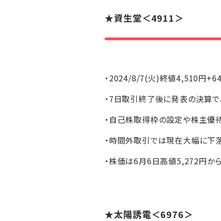
★
資生堂
＜4911＞
・2024/8/7(火)終値4,510円+6
・7日取引終了後に発表の決算で、
・自己株取得枠の設定や株主優待
・時間外取引では現在大幅に下
・株価は6月6日高値5,272円か
★
太陽誘電
＜6976＞