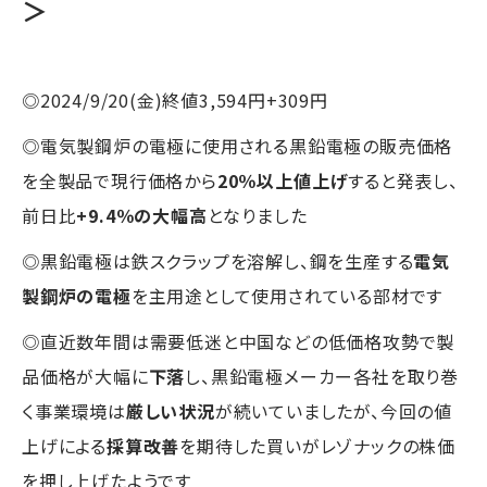
＞
◎2024/9/20(金)終値3,594円+309円
◎電気製鋼炉の電極に使用される黒鉛電極の販売価格
を全製品で現行価格から
20％以上値上げ
すると発表し、
前日比
+9.4％の大幅高
となりました
◎黒鉛電極は鉄スクラップを溶解し、鋼を生産する
電気
製鋼炉の電極
を主用途として使用されている部材です
◎直近数年間は需要低迷と中国などの低価格攻勢で製
品価格が大幅に
下落
し、黒鉛電極メーカー各社を取り巻
く事業環境は
厳しい状況
が続いていましたが、今回の値
上げによる
採算改善
を期待した買いがレゾナックの株価
を押し上げたようです