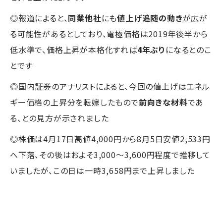
◎報道によると、
同業他社
にも
値上げ追随の動き
が広が
る可能性があるとしており、電極価格は2019年後半から
低水準で、価格上昇が本格化すれば
4年ぶり
になるとのこ
とです
◎国内証券のアナリストによると、今回の値上げはエネル
ギー価格の上昇分を転嫁したもので
前向きな材料
であ
る、との見方が示されました
◎株価は4月17日高値4,000円から8月5日安値2,533円
へ下落、その後はおよそ3,000～3,600円程度で推移して
いましたが、この日は一時3,658円まで上昇しました