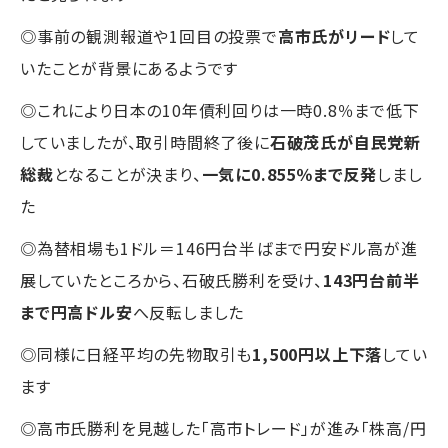
◎事前の観測報道や1回目の投票で
高市氏がリード
して
いたことが背景にあるようです
◎これにより日本の10年債利回りは一時0.8％まで低下
していましたが、取引時間終了後に
石破茂氏が自民党新
総裁
となることが決まり、
一気に0.855％まで反発
しまし
た
◎為替相場も1ドル＝146円台半ばまで円安ドル高が進
展していたところから、石破氏勝利を受け、
143円台前半
まで円高ドル安
へ反転しました
◎同様に日経平均の先物取引も
1,500円以上下落
してい
ます
◎高市氏勝利を見越した「高市トレード」が進み「株高/円