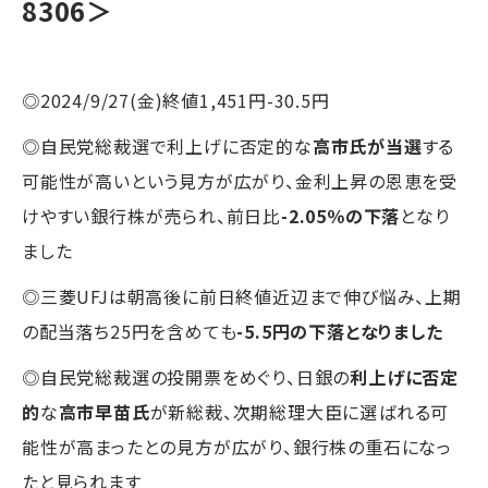
8306＞
◎2024/9/27(金)終値1,451円-30.5円
◎自民党総裁選で利上げに否定的な
高市氏が当選
する
可能性が高いという見方が広がり、金利上昇の恩恵を受
けやすい銀行株が売られ、前日比
-2.05％の下落
となり
ました
◎三菱UFJは朝高後に前日終値近辺まで伸び悩み、上期
の配当落ち25円を含めても
-5.5円の下落となりました
◎自民党総裁選の投開票をめぐり、日銀の
利上げに否定
的
な
高市早苗氏
が新総裁、次期総理大臣に選ばれる可
能性が高まったとの見方が広がり、銀行株の重石になっ
たと見られます