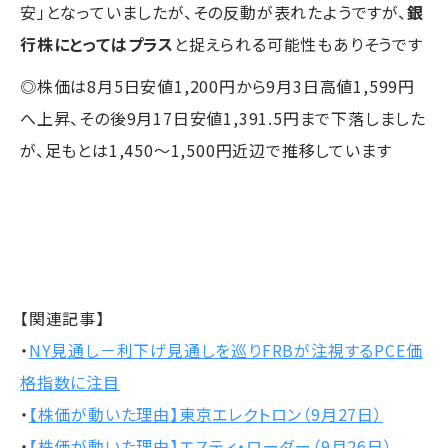
安」となっていましたが、その反動が表れたようですが、
銀
行株にとってはプラス
と捉えられる可能性もありそうです
◎株価は8月5日安値1,200円から9月3日高値1,599円
へ上昇、その後9月17日安値1,391.5円まで下落しました
が、足もとは1,450～1,500円近辺で推移しています
【関連記事】
・
NY見通し－利下げ見通しを巡りFRBが注視するPCE価
格指数に注目
・
【株価が動いた理由】東京エレクトロン（9月27日）
・
【株価が動いた理由】エスティ・ローダー（9月26日）