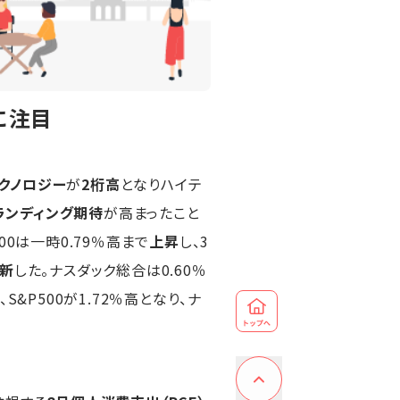
に注目
クノロジー
が
2桁高
となりハイテ
ランディング期待
が高まったこと
500は一時0.79％高まで
上昇
し、3
新
した。ナスダック総合は0.60％
&P500が1.72％高となり、ナ