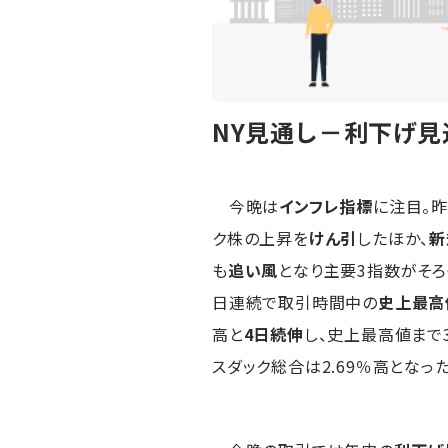
NY見通し－利下げ見
今晩は
インフレ指標
に注目。
ク株の上昇を
けん引
したほか、
新
も
追い風
となり主要3指数がそろ
日連続で取引時間中の
史上最高
高と
4日続伸
し、史上最高値まで3
スダック総合は2.69％高となった