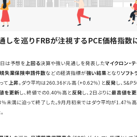
通しを巡りFRBが注視するPCE価格指数
昨日は予想を
上回る
決算や強い見通しを発表した
マイクロン・テ
規失業保険申請件数
などの経済指標が
強い結果
となり
ソフト
って
上昇
。ダウ平均は260.36ドル高（+0.62％）と
反発
し、S&P
値を更新
し、終値での0.40％高と
反発
し、2日ぶりに
最高値を更
％未満に迫って終了した。9月月初来ではダウ平均が1.47％高、S
。