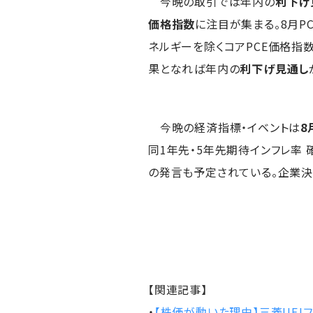
今晩の取引では年内の
利下げ
価格指数
に注目が集まる。8月PC
ネルギーを除くコアPCE価格指数
果となれば年内の
利下げ見通し
今晩の経済指標・イベントは
8
同1年先・5年先期待インフレ率 
の発言も予定されている。企業決算
【関連記事】
・
【株価が動いた理由】三菱UFJフ