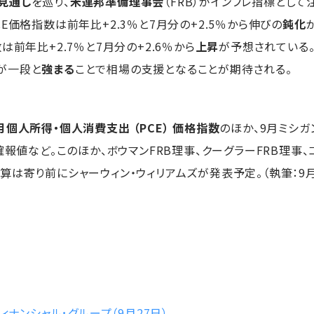
見通し
を巡り、
米連邦準備理事会
（FRB）がインフレ指標として
E価格指数は前年比+2.3％と7月分の+2.5％から伸びの
鈍化
は前年比+2.7％と7月分の+2.6％から
上昇
が予想されている
が一段と
強まる
ことで相場の支援となることが期待される。
月個人所得・個人消費支出 （PCE） 価格指数
のほか、9月ミシ
確報値など。このほか、ボウマンFRB理事、クーグラーFRB理事
は寄り前にシャーウィン・ウィリアムズが発表予定。（執筆：9月27
ィナンシャル･グループ（9月27日）