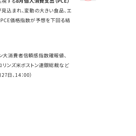
注視する
8月個人消費支出（PCE）
が見込まれ、変動の大きい食品、エ
。PCE価格指数が予想を下回る結
ガン大消費者信頼感指数確報値、
、コリンズ米ボストン連銀総裁など
日、14：00）