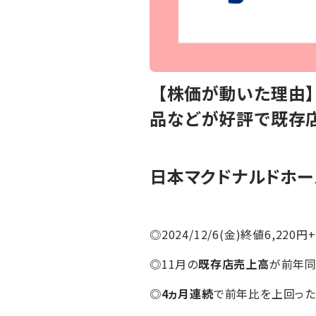
【株価が動いた理由】
品などが好評で既存店
日本マクドナルドホー
◎2024/12/6(金)終値6,220円
◎11月の
既存店売上高
が前年
◎
4ヵ月連続
で前年比を上回った