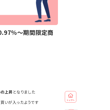
.97％～期間限定商
7％の上昇
となりました
し買いが入ったようです