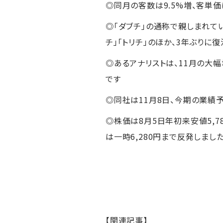
◎同月の客数は9.5%増、客単価
◎「ダブチ」の通称で親しまれて
チ」「トリチ」のほか、3年ぶりに復
◎あるアナリストは、11月の大幅
です
◎同社は11月8日、今期の業績
◎株価は8月5日年初来安値5,78
は一時6,280円まで反発しまし
【関連記事】