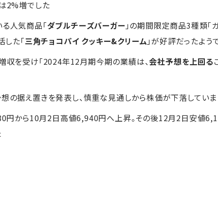
は2%増でした
いる人気商品「
ダブルチーズバーガー
」の期間限定商品3種類「
活した「
三角チョコパイ クッキー&クリーム
」が好評だったよう
増収を受け「2024年12月期今期の業績は、
会社予想を上回る
予想の据え置きを発表し、慎重な見通しから株価が下落していま
0円から10月2日高値6,940円へ上昇。その後12月2日安値6
た