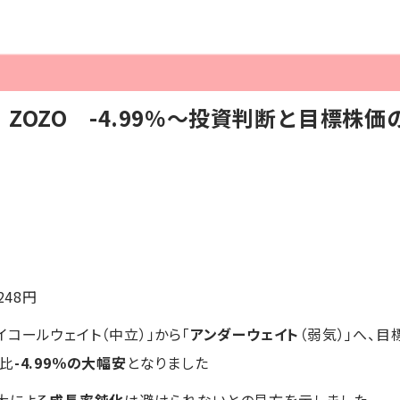
ZOZO -4.99％～投資判断と目標株
248円
イコールウェイト（中立）」から「
アンダーウェイト
（弱気）」へ、目
日比
-4.99％の大幅安
となりました
大による
成長率鈍化
は避けられないとの見方を示しました