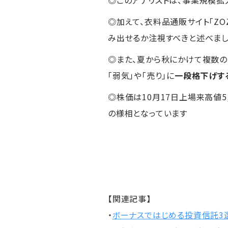
◎加えて、衣料品通販サイト「Z
み出せるか注視すべきと述べま
◎また、夏から秋にかけて複数の
「弱気」や「売り」に
一段格下げす
◎株価は10月17日上場来高値5,
の様相となっています
【関連記事】
・
ボーナスではじめる投資信託3