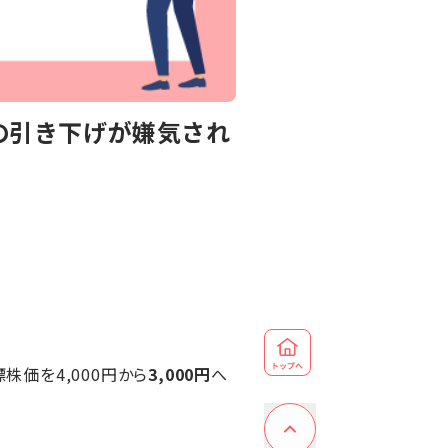
価の引き下げが嫌気され
標株価を4,000円から
3,000円
へ