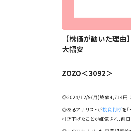
【株価が動いた理由】
大幅安
ZOZO
＜3092＞
◎2024/12/9(月)終値4,714円-
◎あるアナリストが
投資判断
を「
引き下げたことが嫌気され、前
◎このアナリストは、事業規模拡