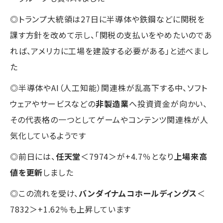
◎トランプ大統領は27日に半導体や鉄鋼などに関税を
課す方針を改めて示し、「関税の支払いをやめたいのであ
れば、アメリカに工場を建設する必要がある」と述べまし
た
◎半導体やAI（人工知能）関連株が乱高下する中、ソフト
ウェアやサービスなどの
非製造業
へ投資資金が向かい、
その代表格の一つとしてゲームやコンテンツ関連株が人
気化しているようです
◎前日には、
任天堂
＜7974＞が+4.7％となり
上場来高
値を更新
しました
◎この流れを受け、
バンダイナムコホールディングス
＜
7832＞+1.62％も上昇しています