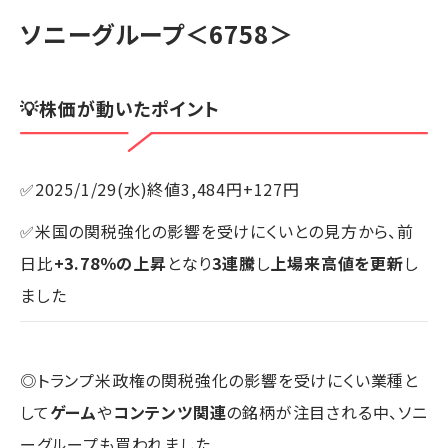
ソニーグループ
＜6758＞
💡株価が動いたポイント
✅2025/1/29(水)終値3,484円+127円
✅米国の関税強化の影響を受けにくいとの見方から、前
日比
+3.78％の上昇
となり
3連騰
し
上場来高値を更新
し
ました
◎トランプ米政権の関税強化の影響を受けにくい業種と
して
ゲーム
や
コンテンツ関連
の銘柄が注目される中、ソニ
ーグループも買われました