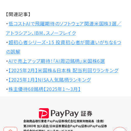
【関連記事】
・
低コストAIで飛躍期待のソフトウェア関連米国株3選／
アトラシアン、IBM、スノーフレイク
・
超初心者シリーズ・15 投資初心者が間違いがちな6つ
の誤解
・
AIで売上アップ期待！「AI周辺銘柄」米国株6選
・
【2025年2月】米国株＆日本株 配当利回りランキング
・
【2025年1月】NISA人気銘柄ランキング
・
株主優待68銘柄【2025年1～3月】
金融商品取引業者 PayPay証券株式会社 関東財務局長（金商）
第2883号 加入協会/日本証券業協会PayPay証券はPayPay証券
株式会社が運営しているサービスです