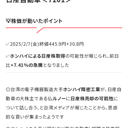
💡株価が動いたポイント
✅2025/2/7(金)終値445.9円+30.8円
✅
ホンハイによる日産株取得
の可能性が報じられ、前日
比
+7.41％の急騰
となりました
◎台湾の電子機器製造大手
ホンハイ精密工業
が、日産自
動車の大株主である仏
ルノー
に
日産株売却の可能性
に
ついて話し合う、と台湾メディアが報じたことから、思惑
的な買いが集まったようです