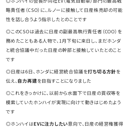
◎ホンハイの会長が同社EV（電気自動車）部門の最高戦
略責任者（CSO）に、ルノーに接触して日産株売却の可能
性を話し合うよう指示したとのことです
◎このCSOは過去に日産の副最高執行責任者（COO）を
務めたこともある人物で、1月下旬に来日し、まだホンダ
と統合協議中だった日産の幹部と接触していたとのこと
です
◎日産は6日、ホンダに経営統合協議を
打ち切る方針
を
伝え、
自力再建
を目指すことになりました
◎これをきっかけに、以前から水面下で日産の買収等を
模索していたホンハイが実現に向けて動きはじめたよう
です
◎ホンハイは
EVに注力したい
意向で、日産の経営権獲得