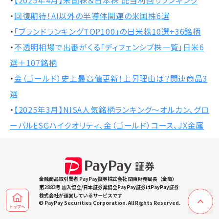
・
【2025年4月】米国株＆日本株 配当利回りランキング
・
回復期待！AI以外の半導体関連の米国株6選
・
「ブランドランキングTOP100」の日米株10選+36銘柄
・
不透明相場で出番がくる「ディフェンシブ株一覧」日米6
選＋107銘柄
・
金（ゴールド）史上最高値更新！上昇理由は？関連商品3
選
・
【2025年3月】NISA人気銘柄ランキング～オルカン、グロ
ーバルESGハイクオリティ、金（ゴールド）コース、JX金属
金融商品取引業者 PayPay証券株式会社 関東財務局長（金商）
第2883号 加入協会/日本証券業協会PayPay証券はPayPay証券
株式会社が運営しているサービスです
© PayPay Securities Corporation. All Rights Reserved.